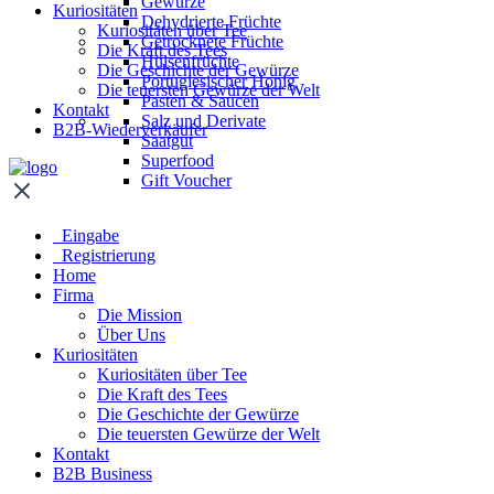
Gewürze
Kuriositäten
Dehydrierte Früchte
Kuriositäten über Tee
Getrocknete Früchte
Die Kraft des Tees
Hülsenfrüchte
Die Geschichte der Gewürze
Portugiesischer Honig
Die teuersten Gewürze der Welt
Pasten & Saucen
Kontakt
Salz und Derivate
B2B-Wiederverkäufer
Saatgut
Superfood
Gift Voucher
Eingabe
Registrierung
Home
Firma
Die Mission
Über Uns
Kuriositäten
Kuriositäten über Tee
Die Kraft des Tees
Die Geschichte der Gewürze
Die teuersten Gewürze der Welt
Kontakt
B2B Business