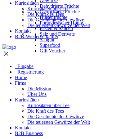
Gewürze
Kuriositäten
Dehydrierte Früchte
Kuriositäten über Tee
Getrocknete Früchte
Die Kraft des Tees
Hülsenfrüchte
Die Geschichte der Gewürze
Portugiesischer Honig
Die teuersten Gewürze der Welt
Pasten & Saucen
Kontakt
Salz und Derivate
B2B-Wiederverkäufer
Saatgut
Superfood
Gift Voucher
Eingabe
Registrierung
Home
Firma
Die Mission
Über Uns
Kuriositäten
Kuriositäten über Tee
Die Kraft des Tees
Die Geschichte der Gewürze
Die teuersten Gewürze der Welt
Kontakt
B2B Business