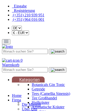
Eingabe
Registrierung
(+351) 210 939 951
(+351) 964 016 001
0
Warenkorb
Kategorien
Botanicals Gin Tonic
Getreide
Tees (Camellia Sinensis)
Home
Tee Großhandel
Firma
Heilkräuter
Die Mission
Aromatische Kräuter
Über Uns