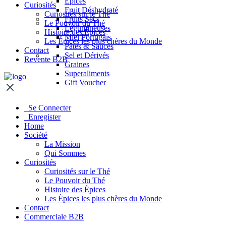
Épices
Curiosités
Fruit Déshydraté
Curiosités sur le Thé
Fruits Secs
Le Pouvoir du Thé
Légumineuses
Histoire des Épices
Miel Portugais
Les Épices les plus chères du Monde
Pâtes & Sauces
Contact
Sel et Dérivés
Revente B2B
Graines
Superaliments
Gift Voucher
Se Connecter
Enregister
Home
Société
La Mission
Qui Sommes
Curiosités
Curiosités sur le Thé
Le Pouvoir du Thé
Histoire des Épices
Les Épices les plus chères du Monde
Contact
Commerciale B2B