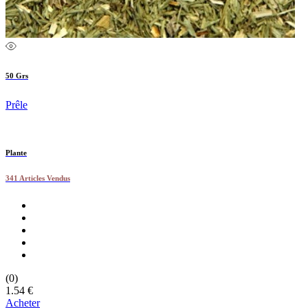
50 Grs
Prêle
Plante
341 Articles Vendus
(0)
1.54 €
Acheter