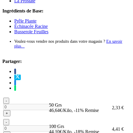
La Prostate
Ingrédients de Base:
Prêle Plante
Échinacée Racine
Busserole Feuilles
Voulez-vous vendre nos produits dans votre magasin ?
En savoir
plus...
Partager:
-
50 Grs
2,33 €
46,64€/Kilo, -11% Remise
+
-
100 Grs
4,41 €
44,10€/Kilo, -18% Remise