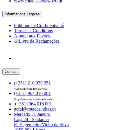
www.rotadasindias-b2b.pt
Informations Légales
Politique de Confidentialité
Termes et Conditions
Ajouter aux Favoris
Contact
(+351) 210 939 951
(Appel au réseau fixe national)
(+351) 964 016 001
(Appel au réseau mobile national)
(+351) 964 016 001
geral@rotadasindias.pt
Mercado 31 Janeiro
Loja 24 - Saldanha
R. Engenheiro Vieira da Silva
1050-094 Lisboa