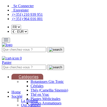
Se Connecter
Enregister
(+351) 210 939 951
(+351) 964 016 001
0
Panier
Catégories
Botaniques Gin Tonic
Céréales
Thés (Camellia Sinensis)
Home
Thé en Vrac
Société
Plantes Médicinales
La Mission
Herbes Aromatiques
Qui Sommes