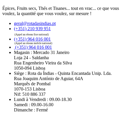
Épices, Fruits secs, Thés et Tisanes... tout en vrac... ce que vous
voulez, la quantité que vous voulez, sur mesure !
geral@rotadasindias.pt
(+351) 210 939 951
(Appel au réseau fixe national)
(+351) 964 016 001
(Appel au réseau mobile national)
(+351) 964 016 001
Magasin : Mercado 31 Janeiro
Loja 24 - Saldanha
Rua Engenheiro Vieira da Silva
1050-094 Lisboa
Siège : Rota da Índias - Quinta Encantada Unip. Lda.
Rua Joaquim António de Aguiar, 64A
Marquês de Pombal
1070-153 Lisboa
Nif: 510 886 337
Lundi à Vendredi : 09.00-18.30
Samedi : 09.00-16.00
Dimanche : Fermé