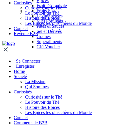
Épices
Curiosités
Fruit Déshydraté
Curiosités sur le Thé
Fruits Secs
Le Pouvoir du Thé
Légumineuses
Histoire des Épices
Miel Portugais
Les Épices les plus chères du Monde
Pâtes & Sauces
Contact
Sel et Dérivés
Revente B2B
Graines
Superaliments
Gift Voucher
Se Connecter
Enregister
Home
Société
La Mission
Qui Sommes
Curiosités
Curiosités sur le Thé
Le Pouvoir du Thé
Histoire des Épices
Les Épices les plus chères du Monde
Contact
Commerciale B2B