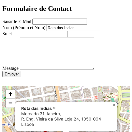
Formulaire de Contact
Saisir le E-Mail
Nom (Prénom et Nom)
Sujet
Message
Envoyer
+
−
×
Rota das Indias ®
Mercado 31 Janeiro,
R. Eng. Vieira da Silva Loja 24, 1050-094
Lisboa