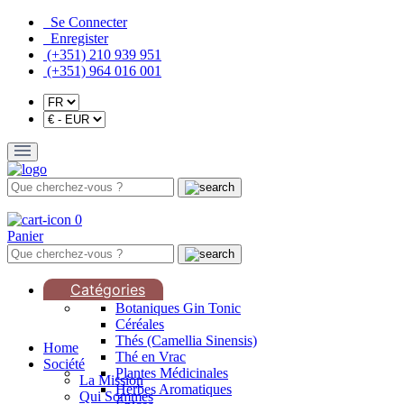
Se Connecter
Enregister
(+351) 210 939 951
(+351) 964 016 001
0
Panier
Catégories
Botaniques Gin Tonic
Céréales
Thés (Camellia Sinensis)
Home
Thé en Vrac
Société
Plantes Médicinales
La Mission
Herbes Aromatiques
Qui Sommes