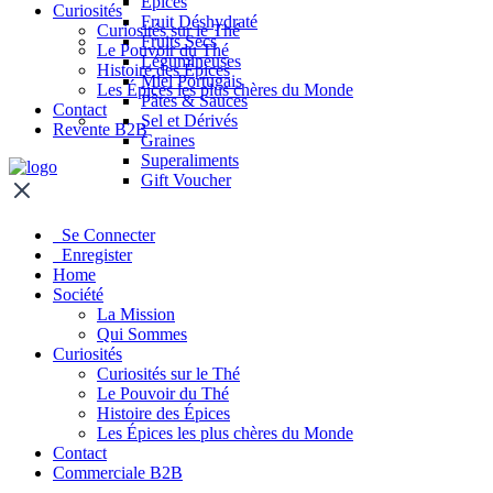
Épices
Curiosités
Fruit Déshydraté
Curiosités sur le Thé
Fruits Secs
Le Pouvoir du Thé
Légumineuses
Histoire des Épices
Miel Portugais
Les Épices les plus chères du Monde
Pâtes & Sauces
Contact
Sel et Dérivés
Revente B2B
Graines
Superaliments
Gift Voucher
Se Connecter
Enregister
Home
Société
La Mission
Qui Sommes
Curiosités
Curiosités sur le Thé
Le Pouvoir du Thé
Histoire des Épices
Les Épices les plus chères du Monde
Contact
Commerciale B2B