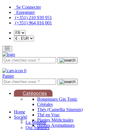
Se Connecter
Enregister
(+351) 210 939 951
(+351) 964 016 001
0
Panier
Catégories
Botaniques Gin Tonic
Céréales
Thés (Camellia Sinensis)
Home
Thé en Vrac
Société
Plantes Médicinales
La Mission
Herbes Aromatiques
Qui Sommes