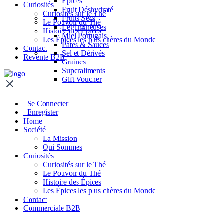
Épices
Curiosités
Fruit Déshydraté
Curiosités sur le Thé
Fruits Secs
Le Pouvoir du Thé
Légumineuses
Histoire des Épices
Miel Portugais
Les Épices les plus chères du Monde
Pâtes & Sauces
Contact
Sel et Dérivés
Revente B2B
Graines
Superaliments
Gift Voucher
Se Connecter
Enregister
Home
Société
La Mission
Qui Sommes
Curiosités
Curiosités sur le Thé
Le Pouvoir du Thé
Histoire des Épices
Les Épices les plus chères du Monde
Contact
Commerciale B2B