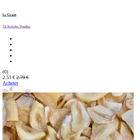
Le Grain
76 Articles Vendus
(0)
2.53 €
2.79 €
Acheter