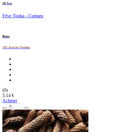
50 Grs
Fève Tonka - Cumaru
Baies
345 Articles Vendus
(0)
5.14 €
Acheter