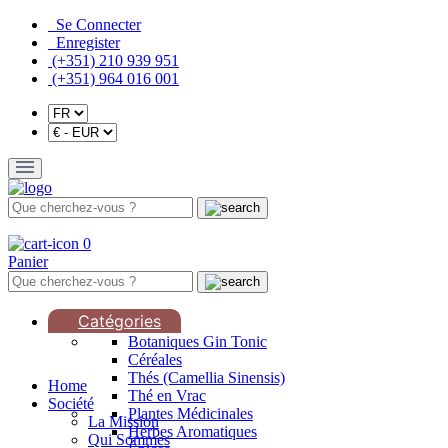
Se Connecter
Enregister
(+351) 210 939 951
(+351) 964 016 001
0
Panier
Catégories
Botaniques Gin Tonic
Céréales
Thés (Camellia Sinensis)
Home
Thé en Vrac
Société
Plantes Médicinales
La Mission
Herbes Aromatiques
Qui Sommes