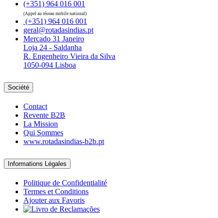
(+351) 964 016 001
(Appel au réseau mobile national)
(+351) 964 016 001
geral@rotadasindias.pt
Mercado 31 Janeiro
Loja 24 - Saldanha
R. Engenheiro Vieira da Silva
1050-094 Lisboa
Société
Contact
Revente B2B
La Mission
Qui Sommes
www.rotadasindias-b2b.pt
Informations Légales
Politique de Confidentialité
Termes et Conditions
Ajouter aux Favoris