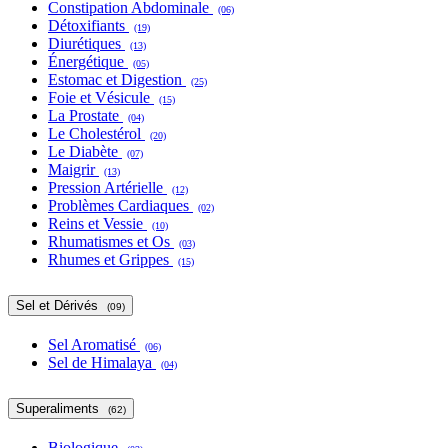
Constipation Abdominale
(06)
Détoxifiants
(19)
Diurétiques
(13)
Énergétique
(05)
Estomac et Digestion
(25)
Foie et Vésicule
(15)
La Prostate
(04)
Le Cholestérol
(20)
Le Diabète
(07)
Maigrir
(13)
Pression Artérielle
(12)
Problèmes Cardiaques
(02)
Reins et Vessie
(10)
Rhumatismes et Os
(03)
Rhumes et Grippes
(15)
Sel et Dérivés
(09)
Sel Aromatisé
(06)
Sel de Himalaya
(04)
Superaliments
(62)
Biologique