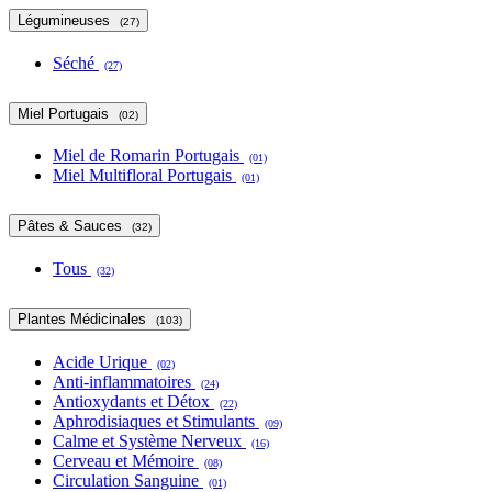
Légumineuses
(27)
Séché
(27)
Miel Portugais
(02)
Miel de Romarin Portugais
(01)
Miel Multifloral Portugais
(01)
Pâtes & Sauces
(32)
Tous
(32)
Plantes Médicinales
(103)
Acide Urique
(02)
Anti-inflammatoires
(24)
Antioxydants et Détox
(22)
Aphrodisiaques et Stimulants
(09)
Calme et Système Nerveux
(16)
Cerveau et Mémoire
(08)
Circulation Sanguine
(01)