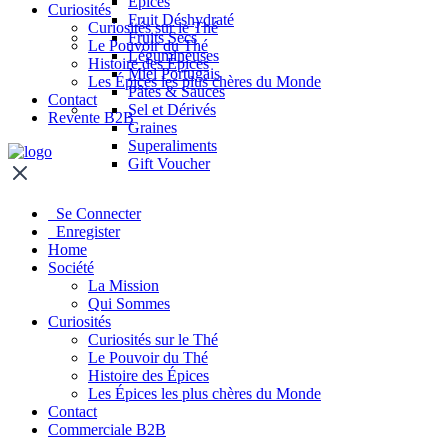
Épices
Curiosités
Fruit Déshydraté
Curiosités sur le Thé
Fruits Secs
Le Pouvoir du Thé
Légumineuses
Histoire des Épices
Miel Portugais
Les Épices les plus chères du Monde
Pâtes & Sauces
Contact
Sel et Dérivés
Revente B2B
Graines
Superaliments
Gift Voucher
Se Connecter
Enregister
Home
Société
La Mission
Qui Sommes
Curiosités
Curiosités sur le Thé
Le Pouvoir du Thé
Histoire des Épices
Les Épices les plus chères du Monde
Contact
Commerciale B2B