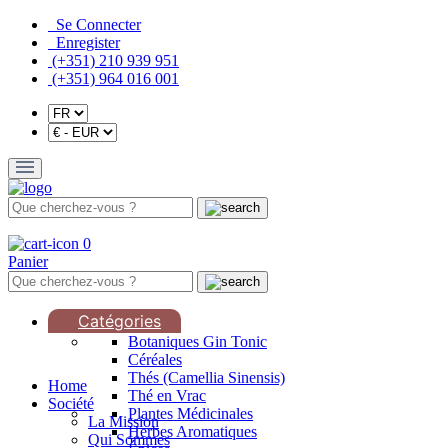
Se Connecter
Enregister
(+351) 210 939 951
(+351) 964 016 001
0
Panier
Catégories
Botaniques Gin Tonic
Céréales
Thés (Camellia Sinensis)
Home
Thé en Vrac
Société
Plantes Médicinales
La Mission
Herbes Aromatiques
Qui Sommes