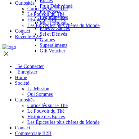
Épices
Curiosités
Fruit Déshydraté
Curiosités sur le Thé
Fruits Secs
Le Pouvoir du Thé
Légumineuses
Histoire des Épices
Miel Portugais
Les Épices les plus chères du Monde
Pâtes & Sauces
Contact
Sel et Dérivés
Revente B2B
Graines
Superaliments
Gift Voucher
Se Connecter
Enregister
Home
Société
La Mission
Qui Sommes
Curiosités
Curiosités sur le Thé
Le Pouvoir du Thé
Histoire des Épices
Les Épices les plus chères du Monde
Contact
Commerciale B2B