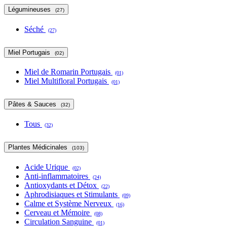
Légumineuses
(27)
Séché
(27)
Miel Portugais
(02)
Miel de Romarin Portugais
(01)
Miel Multifloral Portugais
(01)
Pâtes & Sauces
(32)
Tous
(32)
Plantes Médicinales
(103)
Acide Urique
(02)
Anti-inflammatoires
(24)
Antioxydants et Détox
(22)
Aphrodisiaques et Stimulants
(09)
Calme et Système Nerveux
(16)
Cerveau et Mémoire
(08)
Circulation Sanguine
(01)