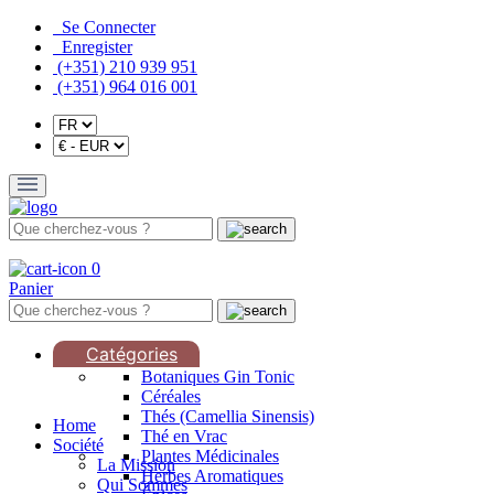
Se Connecter
Enregister
(+351) 210 939 951
(+351) 964 016 001
0
Panier
Catégories
Botaniques Gin Tonic
Céréales
Thés (Camellia Sinensis)
Home
Thé en Vrac
Société
Plantes Médicinales
La Mission
Herbes Aromatiques
Qui Sommes