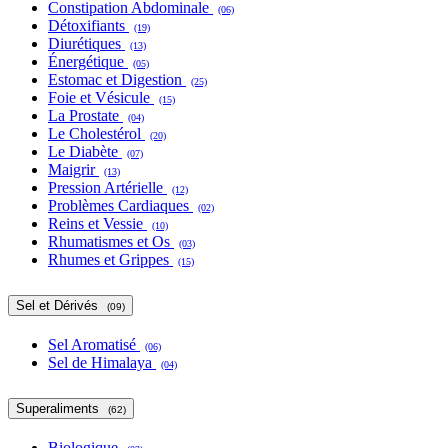
Constipation Abdominale
(06)
Détoxifiants
(19)
Diurétiques
(13)
Énergétique
(05)
Estomac et Digestion
(25)
Foie et Vésicule
(15)
La Prostate
(04)
Le Cholestérol
(20)
Le Diabète
(07)
Maigrir
(13)
Pression Artérielle
(12)
Problèmes Cardiaques
(02)
Reins et Vessie
(10)
Rhumatismes et Os
(03)
Rhumes et Grippes
(15)
Sel et Dérivés
(09)
Sel Aromatisé
(06)
Sel de Himalaya
(04)
Superaliments
(62)
Biologique