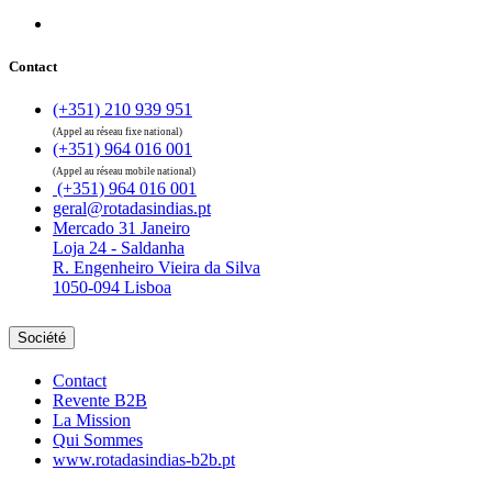
Contact
(+351) 210 939 951
(Appel au réseau fixe national)
(+351) 964 016 001
(Appel au réseau mobile national)
(+351) 964 016 001
geral@rotadasindias.pt
Mercado 31 Janeiro
Loja 24 - Saldanha
R. Engenheiro Vieira da Silva
1050-094 Lisboa
Société
Contact
Revente B2B
La Mission
Qui Sommes
www.rotadasindias-b2b.pt