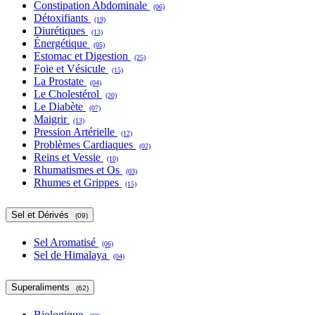
Constipation Abdominale
(06)
Détoxifiants
(19)
Diurétiques
(13)
Énergétique
(05)
Estomac et Digestion
(25)
Foie et Vésicule
(15)
La Prostate
(04)
Le Cholestérol
(20)
Le Diabète
(07)
Maigrir
(13)
Pression Artérielle
(12)
Problèmes Cardiaques
(02)
Reins et Vessie
(10)
Rhumatismes et Os
(03)
Rhumes et Grippes
(15)
Sel et Dérivés
(09)
Sel Aromatisé
(06)
Sel de Himalaya
(04)
Superaliments
(62)
Biologique