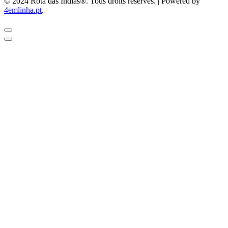
© 2024 Rota das Indias®. Tous droits réservés. | Powered by
4emlinha.pt
.