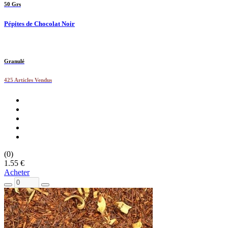
50 Grs
Pépites de Chocolat Noir
Granulé
425 Articles Vendus
(0)
1.55 €
Acheter