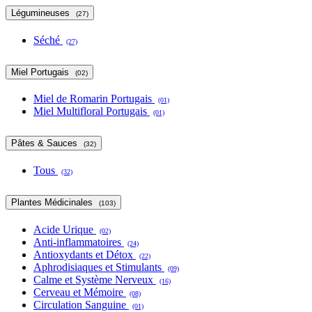
Légumineuses
(27)
Séché
(27)
Miel Portugais
(02)
Miel de Romarin Portugais
(01)
Miel Multifloral Portugais
(01)
Pâtes & Sauces
(32)
Tous
(32)
Plantes Médicinales
(103)
Acide Urique
(02)
Anti-inflammatoires
(24)
Antioxydants et Détox
(22)
Aphrodisiaques et Stimulants
(09)
Calme et Système Nerveux
(16)
Cerveau et Mémoire
(08)
Circulation Sanguine
(01)