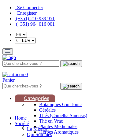
Se Connecter
Enregister
(+351) 210 939 951
(+351) 964 016 001
0
Panier
Catégories
Botaniques Gin Tonic
Céréales
Thés (Camellia Sinensis)
Home
Thé en Vrac
Société
Plantes Médicinales
La Mission
Herbes Aromatiques
Qui Sommes