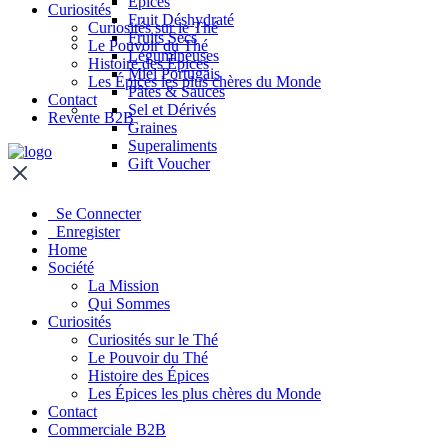
Épices
Curiosités
Fruit Déshydraté
Curiosités sur le Thé
Fruits Secs
Le Pouvoir du Thé
Légumineuses
Histoire des Épices
Miel Portugais
Les Épices les plus chères du Monde
Pâtes & Sauces
Contact
Sel et Dérivés
Revente B2B
Graines
Superaliments
Gift Voucher
Se Connecter
Enregister
Home
Société
La Mission
Qui Sommes
Curiosités
Curiosités sur le Thé
Le Pouvoir du Thé
Histoire des Épices
Les Épices les plus chères du Monde
Contact
Commerciale B2B