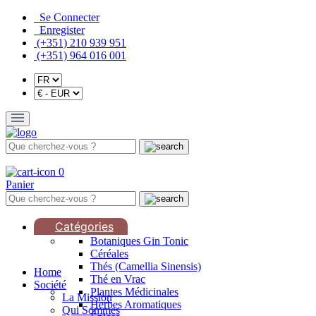
Se Connecter
Enregister
(+351) 210 939 951
(+351) 964 016 001
0
Panier
Catégories
Botaniques Gin Tonic
Céréales
Thés (Camellia Sinensis)
Home
Thé en Vrac
Société
Plantes Médicinales
La Mission
Herbes Aromatiques
Qui Sommes