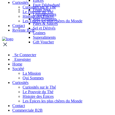
Épices
Curiosités
Fruit Déshydraté
Curiosités sur le Thé
Fruits Secs
Le Pouvoir du Thé
Légumineuses
Histoire des Épices
Miel Portugais
Les Épices les plus chères du Monde
Pâtes & Sauces
Contact
Sel et Dérivés
Revente B2B
Graines
Superaliments
Gift Voucher
Se Connecter
Enregister
Home
Société
La Mission
Qui Sommes
Curiosités
Curiosités sur le Thé
Le Pouvoir du Thé
Histoire des Épices
Les Épices les plus chères du Monde
Contact
Commerciale B2B