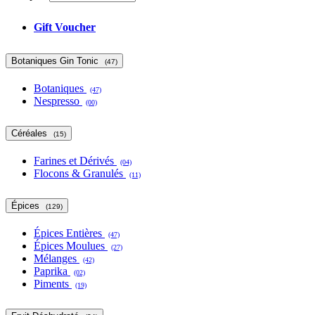
Gift Voucher
Botaniques Gin Tonic
(47)
Botaniques
(47)
Nespresso
(00)
Céréales
(15)
Farines et Dérivés
(04)
Flocons & Granulés
(11)
Épices
(129)
Épices Entières
(47)
Épices Moulues
(27)
Mélanges
(42)
Paprika
(02)
Piments
(19)