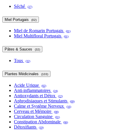
Séché
(27)
Miel Portugais
(02)
Miel de Romarin Portugais
(01)
Miel Multifloral Portugais
(01)
Pâtes & Sauces
(32)
Tous
(32)
Plantes Médicinales
(103)
Acide Urique
(02)
Anti-inflammatoires
(24)
Antioxydants et Détox
(22)
Aphrodisiaques et Stimulants
(09)
Calme et Système Nerveux
(16)
Cerveau et Mémoire
(08)
Circulation Sanguine
(01)
Constipation Abdominale
(06)
Détoxifiants
(19)