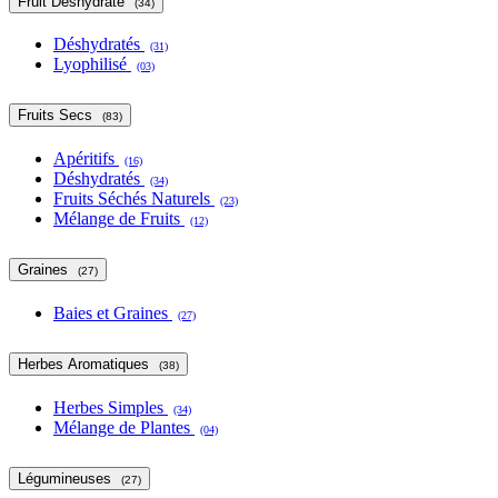
Fruit Déshydraté
(34)
Déshydratés
(31)
Lyophilisé
(03)
Fruits Secs
(83)
Apéritifs
(16)
Déshydratés
(34)
Fruits Séchés Naturels
(23)
Mélange de Fruits
(12)
Graines
(27)
Baies et Graines
(27)
Herbes Aromatiques
(38)
Herbes Simples
(34)
Mélange de Plantes
(04)
Légumineuses
(27)