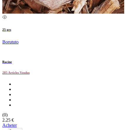
25 grs
Borututo
Racine
285 Articles Vendus
(0)
2.25 €
Acheter