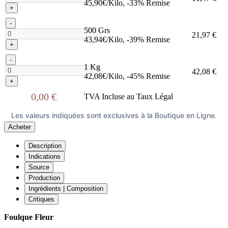
45,90€/Kilo, -33% Remise
+
-
500 Grs
21,97 €
43,94€/Kilo, -39% Remise
+
-
1 Kg
42,08 €
42,08€/Kilo, -45% Remise
+
0,00 €
TVA Incluse au Taux Légal
Les valeurs indiquées sont exclusives à la Boutique en Ligne.
Acheter
Description
Indications
Source
Production
Ingrédients | Composition
Critiques
Foulque Fleur