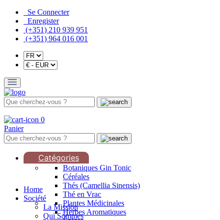
Se Connecter
Enregister
(+351) 210 939 951
(+351) 964 016 001
0
Panier
Catégories
Botaniques Gin Tonic
Céréales
Thés (Camellia Sinensis)
Home
Thé en Vrac
Société
Plantes Médicinales
La Mission
Herbes Aromatiques
Qui Sommes