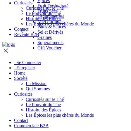
Épices
Curiosités
Fruit Déshydraté
Curiosités sur le Thé
Fruits Secs
Le Pouvoir du Thé
Légumineuses
Histoire des Épices
Miel Portugais
Les Épices les plus chères du Monde
Pâtes & Sauces
Contact
Sel et Dérivés
Revente B2B
Graines
Superaliments
Gift Voucher
Se Connecter
Enregister
Home
Société
La Mission
Qui Sommes
Curiosités
Curiosités sur le Thé
Le Pouvoir du Thé
Histoire des Épices
Les Épices les plus chères du Monde
Contact
Commerciale B2B