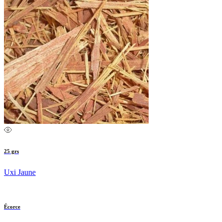
25 grs
Uxi Jaune
Écorce