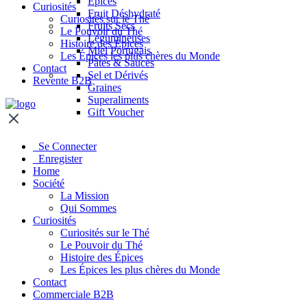
Épices
Curiosités
Fruit Déshydraté
Curiosités sur le Thé
Fruits Secs
Le Pouvoir du Thé
Légumineuses
Histoire des Épices
Miel Portugais
Les Épices les plus chères du Monde
Pâtes & Sauces
Contact
Sel et Dérivés
Revente B2B
Graines
Superaliments
Gift Voucher
Se Connecter
Enregister
Home
Société
La Mission
Qui Sommes
Curiosités
Curiosités sur le Thé
Le Pouvoir du Thé
Histoire des Épices
Les Épices les plus chères du Monde
Contact
Commerciale B2B