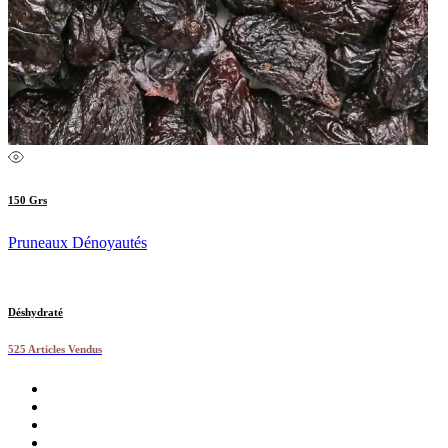
150 Grs
Pruneaux Dénoyautés
Déshydraté
525 Articles Vendus