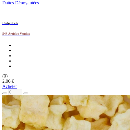
Dattes Dénoyautées
Déshydraté
543 Articles Vendus
(0)
2.06 €
Acheter