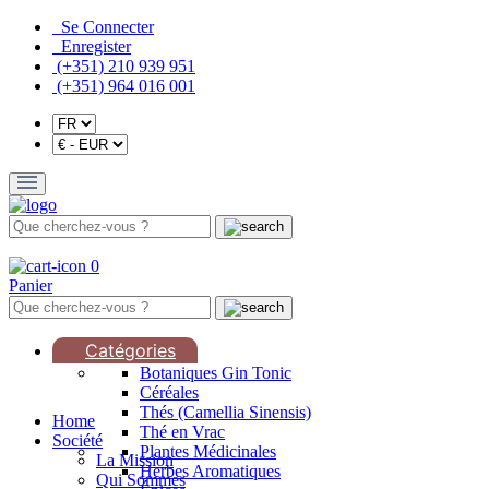
Se Connecter
Enregister
(+351) 210 939 951
(+351) 964 016 001
0
Panier
Catégories
Botaniques Gin Tonic
Céréales
Thés (Camellia Sinensis)
Home
Thé en Vrac
Société
Plantes Médicinales
La Mission
Herbes Aromatiques
Qui Sommes