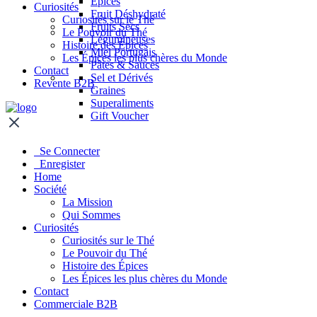
Épices
Curiosités
Fruit Déshydraté
Curiosités sur le Thé
Fruits Secs
Le Pouvoir du Thé
Légumineuses
Histoire des Épices
Miel Portugais
Les Épices les plus chères du Monde
Pâtes & Sauces
Contact
Sel et Dérivés
Revente B2B
Graines
Superaliments
Gift Voucher
Se Connecter
Enregister
Home
Société
La Mission
Qui Sommes
Curiosités
Curiosités sur le Thé
Le Pouvoir du Thé
Histoire des Épices
Les Épices les plus chères du Monde
Contact
Commerciale B2B