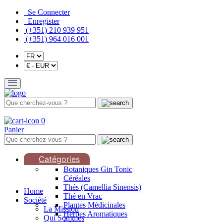
Se Connecter
Enregister
(+351) 210 939 951
(+351) 964 016 001
0
Panier
Catégories
Botaniques Gin Tonic
Céréales
Thés (Camellia Sinensis)
Home
Thé en Vrac
Société
Plantes Médicinales
La Mission
Herbes Aromatiques
Qui Sommes