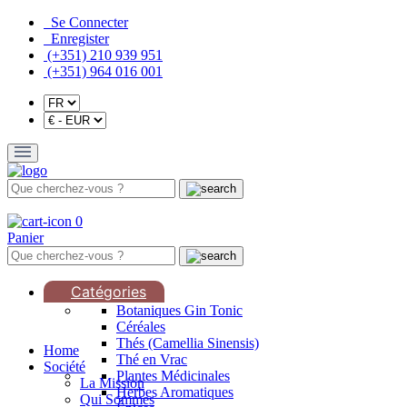
Se Connecter
Enregister
(+351) 210 939 951
(+351) 964 016 001
0
Panier
Catégories
Botaniques Gin Tonic
Céréales
Thés (Camellia Sinensis)
Home
Thé en Vrac
Société
Plantes Médicinales
La Mission
Herbes Aromatiques
Qui Sommes