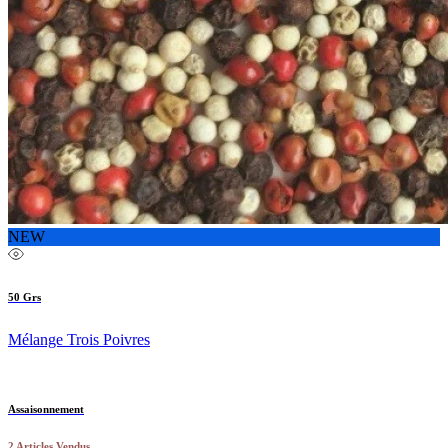
NEW
50 Grs
Mélange Trois Poivres
Assaisonnement
2 Articles Vendus