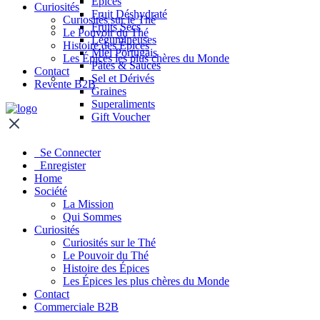
Épices
Curiosités
Fruit Déshydraté
Curiosités sur le Thé
Fruits Secs
Le Pouvoir du Thé
Légumineuses
Histoire des Épices
Miel Portugais
Les Épices les plus chères du Monde
Pâtes & Sauces
Contact
Sel et Dérivés
Revente B2B
Graines
Superaliments
Gift Voucher
Se Connecter
Enregister
Home
Société
La Mission
Qui Sommes
Curiosités
Curiosités sur le Thé
Le Pouvoir du Thé
Histoire des Épices
Les Épices les plus chères du Monde
Contact
Commerciale B2B