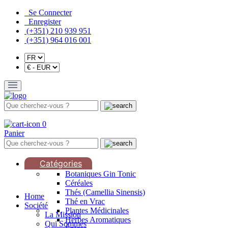
Se Connecter
Enregister
(+351) 210 939 951
(+351) 964 016 001
0
Panier
Catégories
Botaniques Gin Tonic
Céréales
Thés (Camellia Sinensis)
Home
Thé en Vrac
Société
Plantes Médicinales
La Mission
Herbes Aromatiques
Qui Sommes