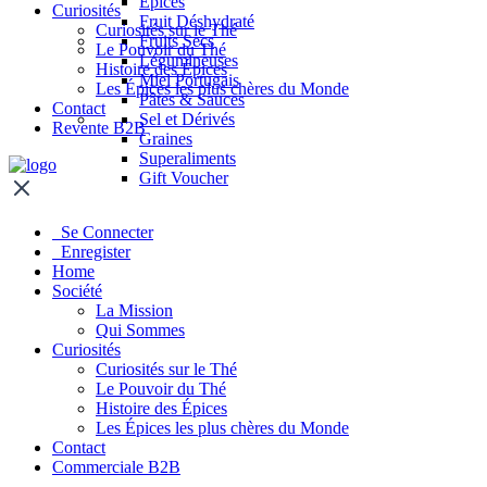
Épices
Curiosités
Fruit Déshydraté
Curiosités sur le Thé
Fruits Secs
Le Pouvoir du Thé
Légumineuses
Histoire des Épices
Miel Portugais
Les Épices les plus chères du Monde
Pâtes & Sauces
Contact
Sel et Dérivés
Revente B2B
Graines
Superaliments
Gift Voucher
Se Connecter
Enregister
Home
Société
La Mission
Qui Sommes
Curiosités
Curiosités sur le Thé
Le Pouvoir du Thé
Histoire des Épices
Les Épices les plus chères du Monde
Contact
Commerciale B2B