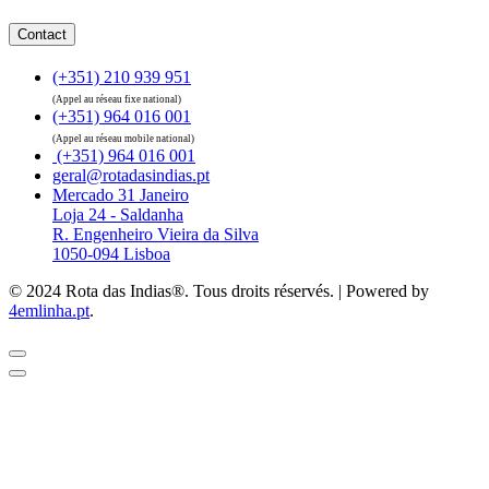
Contact
(+351) 210 939 951
(Appel au réseau fixe national)
(+351) 964 016 001
(Appel au réseau mobile national)
(+351) 964 016 001
geral@rotadasindias.pt
Mercado 31 Janeiro
Loja 24 - Saldanha
R. Engenheiro Vieira da Silva
1050-094 Lisboa
© 2024 Rota das Indias®. Tous droits réservés. | Powered by
4emlinha.pt
.