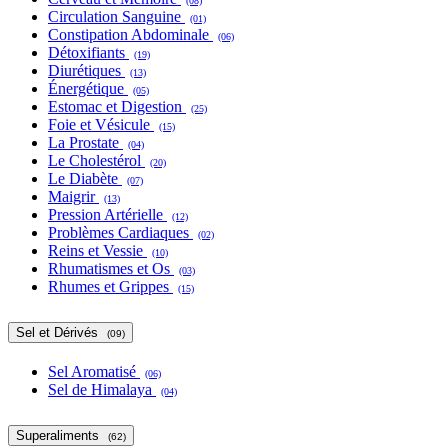
(08)
Circulation Sanguine
(01)
Constipation Abdominale
(06)
Détoxifiants
(19)
Diurétiques
(13)
Énergétique
(05)
Estomac et Digestion
(25)
Foie et Vésicule
(15)
La Prostate
(04)
Le Cholestérol
(20)
Le Diabète
(07)
Maigrir
(13)
Pression Artérielle
(12)
Problèmes Cardiaques
(02)
Reins et Vessie
(10)
Rhumatismes et Os
(03)
Rhumes et Grippes
(15)
Sel et Dérivés
(09)
Sel Aromatisé
(06)
Sel de Himalaya
(04)
Superaliments
(62)