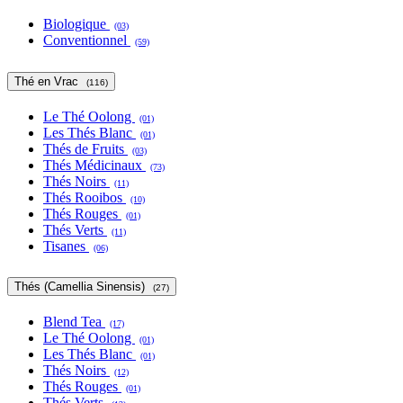
Biologique
(03)
Conventionnel
(59)
Thé en Vrac
(116)
Le Thé Oolong
(01)
Les Thés Blanc
(01)
Thés de Fruits
(03)
Thés Médicinaux
(73)
Thés Noirs
(11)
Thés Rooibos
(10)
Thés Rouges
(01)
Thés Verts
(11)
Tisanes
(06)
Thés (Camellia Sinensis)
(27)
Blend Tea
(17)
Le Thé Oolong
(01)
Les Thés Blanc
(01)
Thés Noirs
(12)
Thés Rouges
(01)
Thés Verts