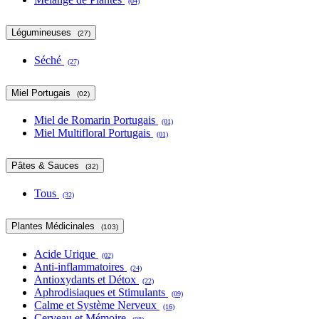
(04)
Légumineuses
(27)
Séché
(27)
Miel Portugais
(02)
Miel de Romarin Portugais
(01)
Miel Multifloral Portugais
(01)
Pâtes & Sauces
(32)
Tous
(32)
Plantes Médicinales
(103)
Acide Urique
(02)
Anti-inflammatoires
(24)
Antioxydants et Détox
(22)
Aphrodisiaques et Stimulants
(09)
Calme et Système Nerveux
(16)
Cerveau et Mémoire