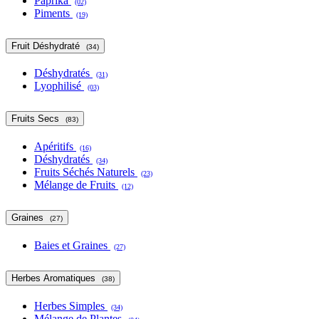
Paprika
(02)
Piments
(19)
Fruit Déshydraté
(34)
Déshydratés
(31)
Lyophilisé
(03)
Fruits Secs
(83)
Apéritifs
(16)
Déshydratés
(34)
Fruits Séchés Naturels
(23)
Mélange de Fruits
(12)
Graines
(27)
Baies et Graines
(27)
Herbes Aromatiques
(38)
Herbes Simples
(34)
Mélange de Plantes