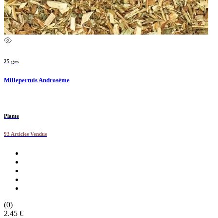
25 grs
Millepertuis Androsème
Plante
93 Articles Vendus
(0)
2.45 €