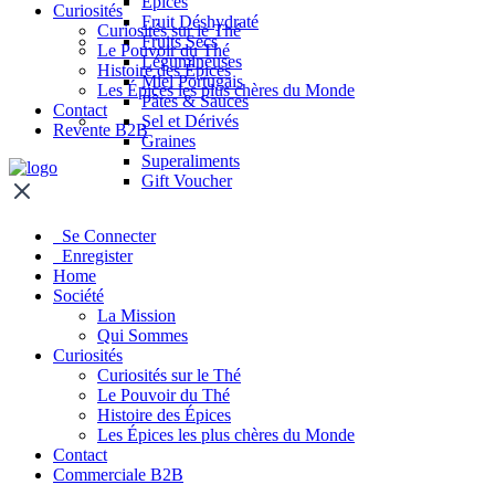
Épices
Curiosités
Fruit Déshydraté
Curiosités sur le Thé
Fruits Secs
Le Pouvoir du Thé
Légumineuses
Histoire des Épices
Miel Portugais
Les Épices les plus chères du Monde
Pâtes & Sauces
Contact
Sel et Dérivés
Revente B2B
Graines
Superaliments
Gift Voucher
Se Connecter
Enregister
Home
Société
La Mission
Qui Sommes
Curiosités
Curiosités sur le Thé
Le Pouvoir du Thé
Histoire des Épices
Les Épices les plus chères du Monde
Contact
Commerciale B2B