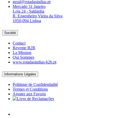
geral@rotadasindias.pt
Mercado 31 Janeiro
Loja 24 - Saldanha
R. Engenheiro Vieira da Silva
1050-094 Lisboa
Société
Contact
Revente B2B
La Mission
Qui Sommes
www.rotadasindias-b2b.pt
Informations Légales
Politique de Confidentialité
Termes et Conditions
Ajouter aux Favoris