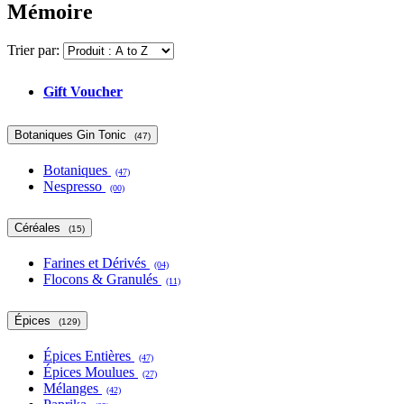
Mémoire
Trier par:
Gift Voucher
Botaniques Gin Tonic
(47)
Botaniques
(47)
Nespresso
(00)
Céréales
(15)
Farines et Dérivés
(04)
Flocons & Granulés
(11)
Épices
(129)
Épices Entières
(47)
Épices Moulues
(27)
Mélanges
(42)