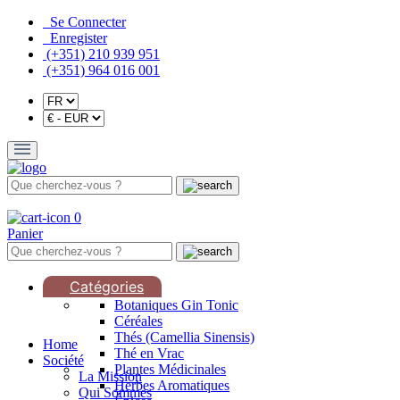
Se Connecter
Enregister
(+351) 210 939 951
(+351) 964 016 001
0
Panier
Catégories
Botaniques Gin Tonic
Céréales
Thés (Camellia Sinensis)
Home
Thé en Vrac
Société
Plantes Médicinales
La Mission
Herbes Aromatiques
Qui Sommes