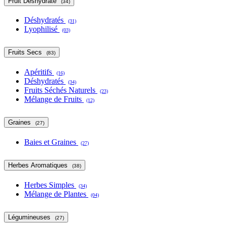
Fruit Déshydraté
(34)
Déshydratés
(31)
Lyophilisé
(03)
Fruits Secs
(83)
Apéritifs
(16)
Déshydratés
(34)
Fruits Séchés Naturels
(23)
Mélange de Fruits
(12)
Graines
(27)
Baies et Graines
(27)
Herbes Aromatiques
(38)
Herbes Simples
(34)
Mélange de Plantes
(04)
Légumineuses
(27)