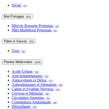
Séché
(27)
Miel Portugais
(02)
Miel de Romarin Portugais
(01)
Miel Multifloral Portugais
(01)
Pâtes & Sauces
(32)
Tous
(32)
Plantes Médicinales
(103)
Acide Urique
(02)
Anti-inflammatoires
(24)
Antioxydants et Détox
(22)
Aphrodisiaques et Stimulants
(09)
Calme et Système Nerveux
(16)
Cerveau et Mémoire
(08)
Circulation Sanguine
(01)
Constipation Abdominale
(06)
Détoxifiants
(19)