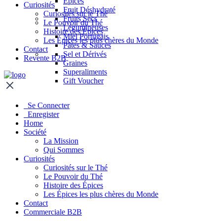
Épices
Curiosités
Fruit Déshydraté
Curiosités sur le Thé
Fruits Secs
Le Pouvoir du Thé
Légumineuses
Histoire des Épices
Miel Portugais
Les Épices les plus chères du Monde
Pâtes & Sauces
Contact
Sel et Dérivés
Revente B2B
Graines
Superaliments
Gift Voucher
Se Connecter
Enregister
Home
Société
La Mission
Qui Sommes
Curiosités
Curiosités sur le Thé
Le Pouvoir du Thé
Histoire des Épices
Les Épices les plus chères du Monde
Contact
Commerciale B2B