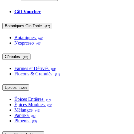
Gift Voucher
Botaniques Gin Tonic
(47)
Botaniques
(47)
Nespresso
(00)
Céréales
(15)
Farines et Dérivés
(04)
Flocons & Granulés
(11)
Épices
(129)
Épices Entières
(47)
Épices Moulues
(27)
Mélanges
(42)
Paprika
(02)
Piments
(19)