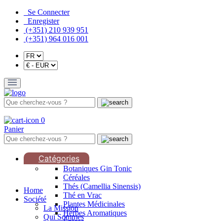
Se Connecter
Enregister
(+351) 210 939 951
(+351) 964 016 001
0
Panier
Catégories
Botaniques Gin Tonic
Céréales
Thés (Camellia Sinensis)
Home
Thé en Vrac
Société
Plantes Médicinales
La Mission
Herbes Aromatiques
Qui Sommes