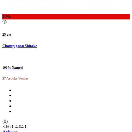
10%
25 grs
Champignon Shitake
100% Naturel
37 Articles Vendus
(0)
3.66 €
4.04 €
Acheter