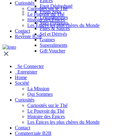
Épices
Curiosités
Fruit Déshydraté
Curiosités sur le Thé
Fruits Secs
Le Pouvoir du Thé
Légumineuses
Histoire des Épices
Miel Portugais
Les Épices les plus chères du Monde
Pâtes & Sauces
Contact
Sel et Dérivés
Revente B2B
Graines
Superaliments
Gift Voucher
Se Connecter
Enregister
Home
Société
La Mission
Qui Sommes
Curiosités
Curiosités sur le Thé
Le Pouvoir du Thé
Histoire des Épices
Les Épices les plus chères du Monde
Contact
Commerciale B2B