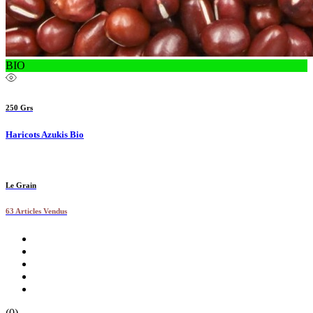
BIO
250 Grs
Haricots Azukis Bio
Le Grain
63 Articles Vendus
(0)