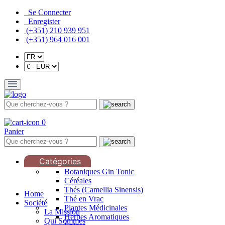
Se Connecter
Enregister
(+351) 210 939 951
(+351) 964 016 001
0
Panier
Catégories
Botaniques Gin Tonic
Céréales
Thés (Camellia Sinensis)
Home
Thé en Vrac
Société
Plantes Médicinales
La Mission
Herbes Aromatiques
Qui Sommes