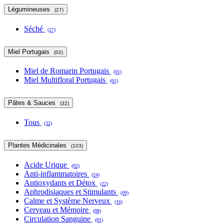
Légumineuses
(27)
Séché
(27)
Miel Portugais
(02)
Miel de Romarin Portugais
(01)
Miel Multifloral Portugais
(01)
Pâtes & Sauces
(32)
Tous
(32)
Plantes Médicinales
(103)
Acide Urique
(02)
Anti-inflammatoires
(24)
Antioxydants et Détox
(22)
Aphrodisiaques et Stimulants
(09)
Calme et Système Nerveux
(16)
Cerveau et Mémoire
(08)
Circulation Sanguine
(01)