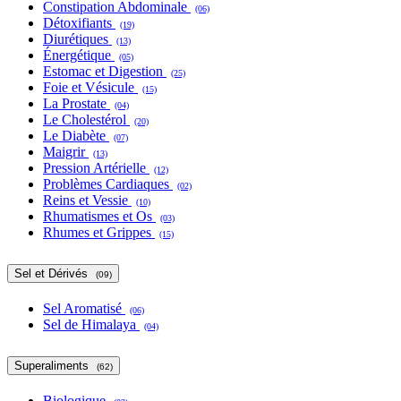
Constipation Abdominale
(06)
Détoxifiants
(19)
Diurétiques
(13)
Énergétique
(05)
Estomac et Digestion
(25)
Foie et Vésicule
(15)
La Prostate
(04)
Le Cholestérol
(20)
Le Diabète
(07)
Maigrir
(13)
Pression Artérielle
(12)
Problèmes Cardiaques
(02)
Reins et Vessie
(10)
Rhumatismes et Os
(03)
Rhumes et Grippes
(15)
Sel et Dérivés
(09)
Sel Aromatisé
(06)
Sel de Himalaya
(04)
Superaliments
(62)
Biologique