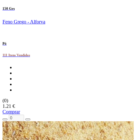
150 Grs
Feno Grego - Alforva
Pó
111 Itens Vendidos
(0)
1.21 €
Comprar