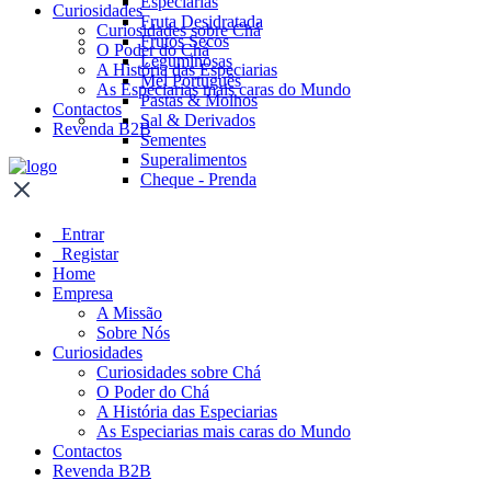
Especiarias
Curiosidades
Fruta Desidratada
Curiosidades sobre Chá
Frutos Secos
O Poder do Chá
Leguminosas
A História das Especiarias
Mel Português
As Especiarias mais caras do Mundo
Pastas & Molhos
Contactos
Sal & Derivados
Revenda B2B
Sementes
Superalimentos
Cheque - Prenda
Entrar
Registar
Home
Empresa
A Missão
Sobre Nós
Curiosidades
Curiosidades sobre Chá
O Poder do Chá
A História das Especiarias
As Especiarias mais caras do Mundo
Contactos
Revenda B2B