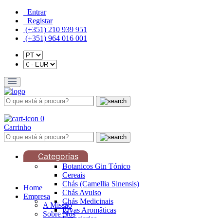
Entrar
Registar
(+351) 210 939 951
(+351) 964 016 001
0
Carrinho
Categorias
Botanicos Gin Tónico
Cereais
Chás (Camellia Sinensis)
Home
Chás Avulso
Empresa
Chás Medicinais
A Missão
Ervas Aromâticas
Sobre Nós