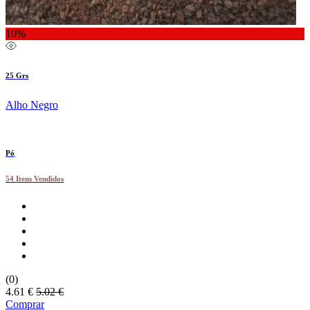
10%
25 Grs
Alho Negro
Pó
54 Itens Vendidos
(0)
4.61 €
5.02 €
Comprar