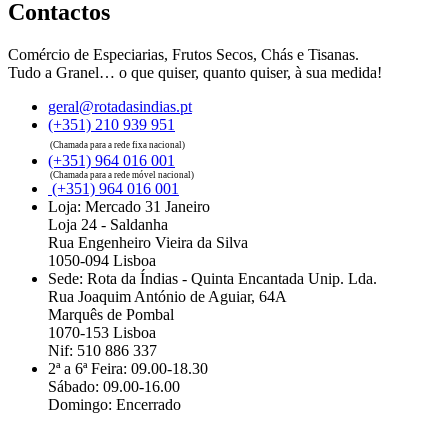
Contactos
Comércio de Especiarias, Frutos Secos, Chás e Tisanas.
Tudo a Granel… o que quiser, quanto quiser, à sua medida!
geral@rotadasindias.pt
(+351) 210 939 951
(Chamada para a rede fixa nacional)
(+351) 964 016 001
(Chamada para a rede móvel nacional)
(+351) 964 016 001
Loja: Mercado 31 Janeiro
Loja 24 - Saldanha
Rua Engenheiro Vieira da Silva
1050-094 Lisboa
Sede: Rota da Índias - Quinta Encantada Unip. Lda.
Rua Joaquim António de Aguiar, 64A
Marquês de Pombal
1070-153 Lisboa
Nif: 510 886 337
2ª a 6ª Feira: 09.00-18.30
Sábado: 09.00-16.00
Domingo: Encerrado