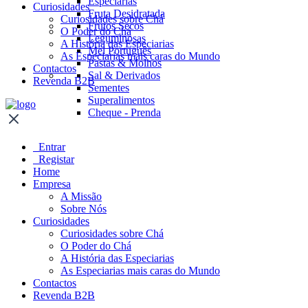
Especiarias
Curiosidades
Fruta Desidratada
Curiosidades sobre Chá
Frutos Secos
O Poder do Chá
Leguminosas
A História das Especiarias
Mel Português
As Especiarias mais caras do Mundo
Pastas & Molhos
Contactos
Sal & Derivados
Revenda B2B
Sementes
Superalimentos
Cheque - Prenda
Entrar
Registar
Home
Empresa
A Missão
Sobre Nós
Curiosidades
Curiosidades sobre Chá
O Poder do Chá
A História das Especiarias
As Especiarias mais caras do Mundo
Contactos
Revenda B2B