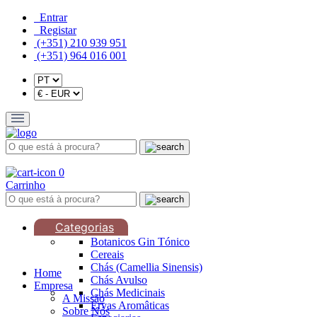
Entrar
Registar
(+351) 210 939 951
(+351) 964 016 001
0
Carrinho
Categorias
Botanicos Gin Tónico
Cereais
Chás (Camellia Sinensis)
Home
Chás Avulso
Empresa
Chás Medicinais
A Missão
Ervas Aromâticas
Sobre Nós