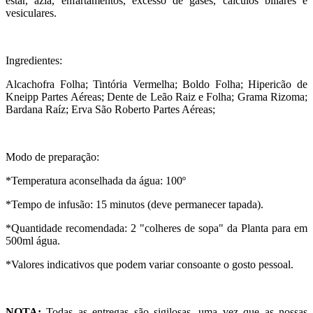
estar, azia, enfartamentos, excesso de gases, cálculos biliares e
vesiculares.
Ingredientes:
Alcachofra Folha; Tintória Vermelha; Boldo Folha; Hipericão de
Kneipp Partes Aéreas; Dente de Leão Raiz e Folha; Grama Rizoma;
Bardana Raíz; Erva São Roberto Partes Aéreas;
Modo de preparação:
*Temperatura aconselhada da água: 100º
*Tempo de infusão: 15 minutos (deve permanecer tapada).
*Quantidade recomendada: 2 "colheres de sopa" da Planta para em
500ml água.
*Valores indicativos que podem variar consoante o gosto pessoal.
NOTA:
Todas as entregas são sigilosas, uma vez que as nossas