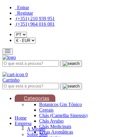
Entrar
Registar
(+351) 210 939 951
(+351) 964 016 001
0
Carrinho
Categorias
Botanicos Gin Tónico
Cereais
Chás (Camellia Sinensis)
Home
Chás Avulso
Empresa
Chás Medicinais
A Missão
Ervas Aromâticas
Sobre Nós