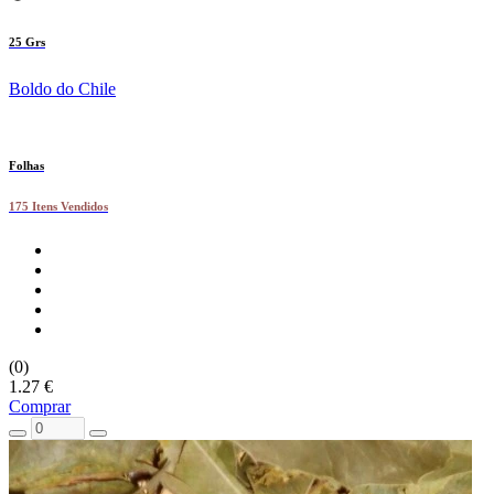
25 Grs
Boldo do Chile
Folhas
175 Itens Vendidos
(0)
1.27 €
Comprar