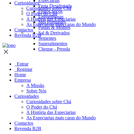
Especiarias
Curiosidades
Fruta Desidratada
Curiosidades sobre Chá
Frutos Secos
O Poder do Chá
Leguminosas
A História das Especiarias
Mel Português
As Especiarias mais caras do Mundo
Pastas & Molhos
Contactos
Sal & Derivados
Revenda B2B
Sementes
Superalimentos
Cheque - Prenda
Entrar
Registar
Home
Empresa
A Missão
Sobre Nós
Curiosidades
Curiosidades sobre Chá
O Poder do Chá
A História das Especiarias
As Especiarias mais caras do Mundo
Contactos
Revenda B2B