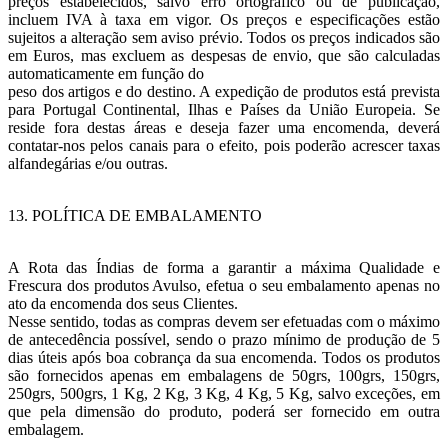
preços estabelecidos, salvo erro ortográfico ou de publicação,
incluem IVA à taxa em vigor. Os preços e especificações estão
sujeitos a alteração sem aviso prévio. Todos os preços indicados são
em Euros, mas excluem as despesas de envio, que são calculadas
automaticamente em função do
peso dos artigos e do destino. A expedição de produtos está prevista
para Portugal Continental, Ilhas e Países da União Europeia. Se
reside fora destas áreas e deseja fazer uma encomenda, deverá
contatar-nos pelos canais para o efeito, pois poderão acrescer taxas
alfandegárias e/ou outras.
13. POLÍTICA DE EMBALAMENTO
A Rota das Índias de forma a garantir a máxima Qualidade e
Frescura dos produtos Avulso, efetua o seu embalamento apenas no
ato da encomenda dos seus Clientes.
Nesse sentido, todas as compras devem ser efetuadas com o máximo
de antecedência possível, sendo o prazo mínimo de produção de 5
dias úteis após boa cobrança da sua encomenda. Todos os produtos
são fornecidos apenas em embalagens de 50grs, 100grs, 150grs,
250grs, 500grs, 1 Kg, 2 Kg, 3 Kg, 4 Kg, 5 Kg, salvo exceções, em
que pela dimensão do produto, poderá ser fornecido em outra
embalagem.