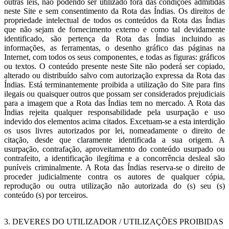
outras leis, não podendo ser utilizado fora das condições admitidas
neste Site e sem consentimento da Rota das Índias. Os direitos de
propriedade intelectual de todos os conteúdos da Rota das Índias
que não sejam de fornecimento externo e como tal devidamente
identificado, são pertença da Rota das Índias incluindo as
informações, as ferramentas, o desenho gráfico das páginas na
Internet, com todos os seus componentes, e todas as figuras: gráficos
ou textos. O conteúdo presente neste Site não poderá ser copiado,
alterado ou distribuído salvo com autorização expressa da Rota das
Índias. Está terminantemente proibida a utilização do Site para fins
ilegais ou quaisquer outros que possam ser considerados prejudiciais
para a imagem que a Rota das Índias tem no mercado. A Rota das
Índias rejeita qualquer responsabilidade pela usurpação e uso
indevido dos elementos acima citados. Excetuam-se a esta interdição
os usos livres autorizados por lei, nomeadamente o direito de
citação, desde que claramente identificada a sua origem. A
usurpação, contrafação, aproveitamento do conteúdo usurpado ou
contrafeito, a identificação ilegítima e a concorrência desleal são
puníveis criminalmente. A Rota das Índias reserva-se o direito de
proceder judicialmente contra os autores de qualquer cópia,
reprodução ou outra utilização não autorizada do (s) seu (s)
conteúdo (s) por terceiros.
3. DEVERES DO UTILIZADOR / UTILIZAÇÕES PROIBIDAS