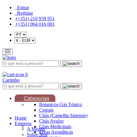
Entrar
Registar
(+351) 210 939 951
(+351) 964 016 001
0
Carrinho
Categorias
Botanicos Gin Tónico
Cereais
Chás (Camellia Sinensis)
Home
Chás Avulso
Empresa
Chás Medicinais
A Missão
Ervas Aromâticas
Sobre Nós