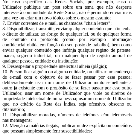
No caso específico das Redes Sociais, por exemplo, caso o
Utilizador publique um post sobre um tema que não desperte
interesse à comunidade da Rede Social, não é permitido enviar mais
uma vez ou criar um novo tópico sobre o mesmo assunto;
7. Enviar correntes de e-mail, as chamadas "chain letters";
8. Disponibilizar, transmitir, enviar qualquer conteúdo que não tenha
o direito de utilizar, ao abrigo de qualquer lei, ou de qualquer forma
de contrato ou protocolo (como por exemplo informação
confidencial obtida em função do seu posto de trabalho), bem como
enviar qualquer conteúdo que infrinja qualquer registo de patente,
marca, segredo industrial, ou qualquer tipo de registo autoral de
qualquer pessoa, entidade ou instituição;
9. Desrespeitar a propriedade intelectual alheia (plágio);
10. Personificar alguém ou alguma entidade, ou utilizar um endereço
de e-mail com o objetivo de se fazer passar por essa pessoa;
deliberadamente usar um nome de Utilizador muito semelhante a
outro já existente com o propósito de se fazer passar por esse outro
Utilizador; usar um nome de Utilizador que viole os direitos de
propriedade intelectual de outra pessoa; usar um nome de Utilizador
que, no critério da Rota das Índias, seja ofensivo, obsceno ou
difamatório;
11. Disponibilizar moradas, números de telefones e/ou telemóveis
nas mensagens;
12. Menção a matérias ilegais, publicar nudez explícita ou conteúdos
que possam simplesmente ferir suscetibilidades;