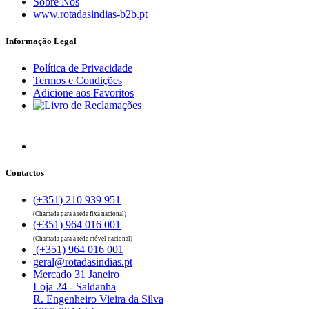
Sobre Nós
www.rotadasindias-b2b.pt
Informação Legal
Política de Privacidade
Termos e Condições
Adicione aos Favoritos
Contactos
(+351) 210 939 951
(Chamada para a rede fixa nacional)
(+351) 964 016 001
(Chamada para a rede móvel nacional)
(+351) 964 016 001
geral@rotadasindias.pt
Mercado 31 Janeiro
Loja 24 - Saldanha
R. Engenheiro Vieira da Silva