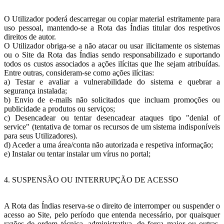
O Utilizador poderá descarregar ou copiar material estritamente para
uso pessoal, mantendo-se a Rota das Índias titular dos respetivos
direitos de autor.
O Utilizador obriga-se a não atacar ou usar ilicitamente os sistemas
ou o Site da Rota das Índias sendo responsabilizado e suportando
todos os custos associados a ações ilícitas que lhe sejam atribuídas.
Entre outras, consideram-se como ações ilícitas:
a) Testar e avaliar a vulnerabilidade do sistema e quebrar a
segurança instalada;
b) Envio de e-mails não solicitados que incluam promoções ou
publicidade a produtos ou serviços;
c) Desencadear ou tentar desencadear ataques tipo "denial of
service" (tentativa de tornar os recursos de um sistema indisponíveis
para seus Utilizadores).
d) Aceder a uma área/conta não autorizada e respetiva informação;
e) Instalar ou tentar instalar um vírus no portal;
4. SUSPENSÃO OU INTERRUPÇÃO DE ACESSO
A Rota das Índias reserva-se o direito de interromper ou suspender o
acesso ao Site, pelo período que entenda necessário, por quaisquer
razões de ordem técnica, administrativa, de força maior ou outras.