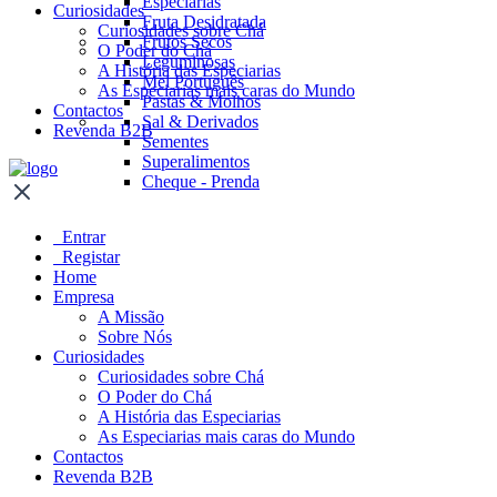
Especiarias
Curiosidades
Fruta Desidratada
Curiosidades sobre Chá
Frutos Secos
O Poder do Chá
Leguminosas
A História das Especiarias
Mel Português
As Especiarias mais caras do Mundo
Pastas & Molhos
Contactos
Sal & Derivados
Revenda B2B
Sementes
Superalimentos
Cheque - Prenda
Entrar
Registar
Home
Empresa
A Missão
Sobre Nós
Curiosidades
Curiosidades sobre Chá
O Poder do Chá
A História das Especiarias
As Especiarias mais caras do Mundo
Contactos
Revenda B2B