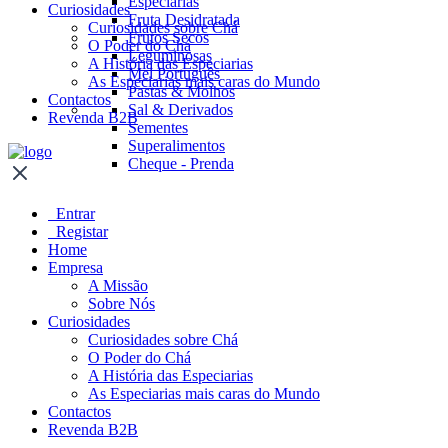
Especiarias
Curiosidades
Fruta Desidratada
Curiosidades sobre Chá
Frutos Secos
O Poder do Chá
Leguminosas
A História das Especiarias
Mel Português
As Especiarias mais caras do Mundo
Pastas & Molhos
Contactos
Sal & Derivados
Revenda B2B
Sementes
Superalimentos
Cheque - Prenda
Entrar
Registar
Home
Empresa
A Missão
Sobre Nós
Curiosidades
Curiosidades sobre Chá
O Poder do Chá
A História das Especiarias
As Especiarias mais caras do Mundo
Contactos
Revenda B2B