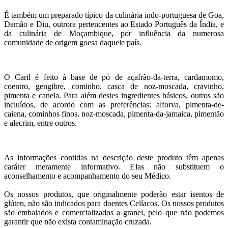
É também um preparado típico da culinária indo-portuguesa de Goa,
Damão e Diu, outrora pertencentes ao Estado Português da Índia, e
da culinária de Moçambique, por influência da numerosa
comunidade de origem goesa daquele país.
O Caril é feito à base de pó de açafrão-da-terra, cardamomo,
coentro, gengibre, cominho, casca de noz-moscada, cravinho,
pimenta e canela. Para além destes ingredientes básicos, outros são
incluídos, de acordo com as preferências: alforva, pimenta-de-
caiena, cominhos finos, noz-moscada, pimenta-da-jamaica, pimentão
e alecrim, entre outros.
As informações contidas na descrição deste produto têm apenas
caráter meramente informativo. Elas não substituem o
aconselhamento e acompanhamento do seu Médico.
Os nossos produtos, que originalmente poderão estar isentos de
glúten, não são indicados para doentes Celíacos. Os nossos produtos
são embalados e comercializados a granel, pelo que não podemos
garantir que não exista contaminação cruzada.