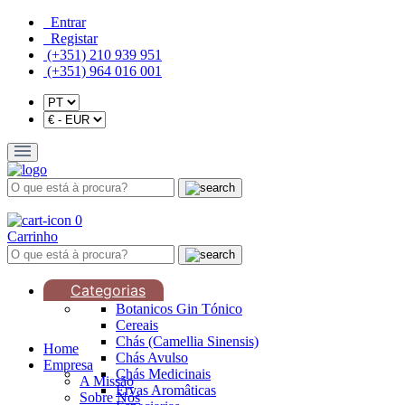
Entrar
Registar
(+351) 210 939 951
(+351) 964 016 001
0
Carrinho
Categorias
Botanicos Gin Tónico
Cereais
Chás (Camellia Sinensis)
Home
Chás Avulso
Empresa
Chás Medicinais
A Missão
Ervas Aromâticas
Sobre Nós