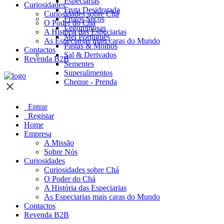
Especiarias
Curiosidades
Fruta Desidratada
Curiosidades sobre Chá
Frutos Secos
O Poder do Chá
Leguminosas
A História das Especiarias
Mel Português
As Especiarias mais caras do Mundo
Pastas & Molhos
Contactos
Sal & Derivados
Revenda B2B
Sementes
Superalimentos
Cheque - Prenda
Entrar
Registar
Home
Empresa
A Missão
Sobre Nós
Curiosidades
Curiosidades sobre Chá
O Poder do Chá
A História das Especiarias
As Especiarias mais caras do Mundo
Contactos
Revenda B2B