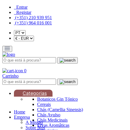
Entrar
Registar
(+351) 210 939 951
(+351) 964 016 001
0
Carrinho
Categorias
Botanicos Gin Tónico
Cereais
Chás (Camellia Sinensis)
Home
Chás Avulso
Empresa
Chás Medicinais
A Missão
Ervas Aromâticas
Sobre Nós