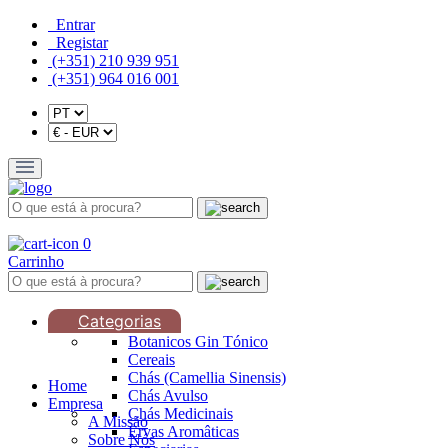
Entrar
Registar
(+351) 210 939 951
(+351) 964 016 001
0
Carrinho
Categorias
Botanicos Gin Tónico
Cereais
Chás (Camellia Sinensis)
Home
Chás Avulso
Empresa
Chás Medicinais
A Missão
Ervas Aromâticas
Sobre Nós