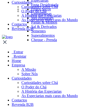
Especiarias
Curiosidades
Fruta Desidratada
Curiosidades sobre Chá
Frutos Secos
O Poder do Chá
Leguminosas
A História das Especiarias
Mel Português
As Especiarias mais caras do Mundo
Pastas & Molhos
Contactos
Sal & Derivados
Revenda B2B
Sementes
Superalimentos
Cheque - Prenda
Entrar
Registar
Home
Empresa
A Missão
Sobre Nós
Curiosidades
Curiosidades sobre Chá
O Poder do Chá
A História das Especiarias
As Especiarias mais caras do Mundo
Contactos
Revenda B2B