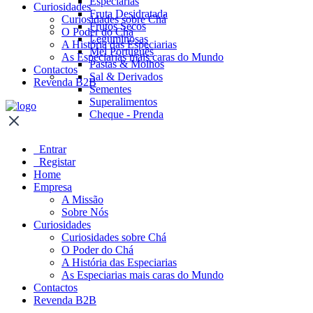
Especiarias
Curiosidades
Fruta Desidratada
Curiosidades sobre Chá
Frutos Secos
O Poder do Chá
Leguminosas
A História das Especiarias
Mel Português
As Especiarias mais caras do Mundo
Pastas & Molhos
Contactos
Sal & Derivados
Revenda B2B
Sementes
Superalimentos
Cheque - Prenda
Entrar
Registar
Home
Empresa
A Missão
Sobre Nós
Curiosidades
Curiosidades sobre Chá
O Poder do Chá
A História das Especiarias
As Especiarias mais caras do Mundo
Contactos
Revenda B2B