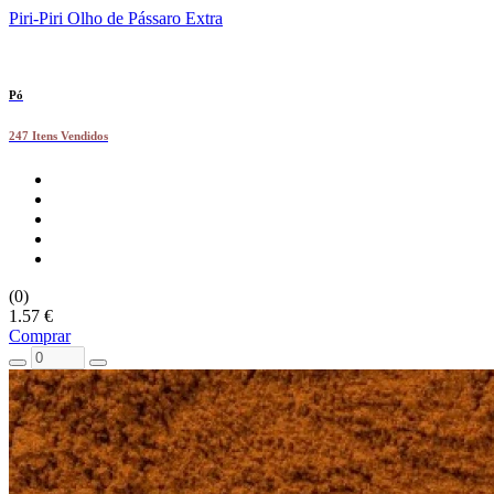
Piri-Piri Olho de Pássaro Extra
Pó
247 Itens Vendidos
(0)
1.57 €
Comprar