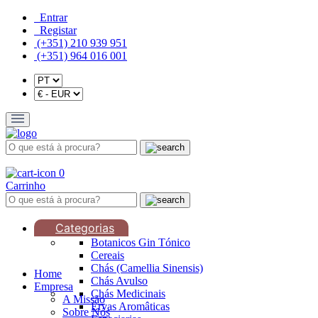
Entrar
Registar
(+351) 210 939 951
(+351) 964 016 001
0
Carrinho
Categorias
Botanicos Gin Tónico
Cereais
Chás (Camellia Sinensis)
Home
Chás Avulso
Empresa
Chás Medicinais
A Missão
Ervas Aromâticas
Sobre Nós