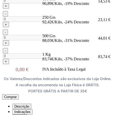
14,53 €
96,89€/Kilo, -19% Desconto
+
-
250 Grs
23,11 €
92,42€/Kilo, -24% Desconto
+
-
500 Grs
44,01 €
88,03€/Kilo, -31% Desconto
+
-
1 Kg
83,74 €
83,74€/Kilo, -37% Desconto
+
0,00 €
IVA Incluído à Taxa Legal
Os Valores/Descontos indicados são exclusivos da Loja Online.
A recolha da encomenda na Loja Física é GRÁTIS.
PORTES GRÁTIS A PARTIR DE 35€
Comprar
Descrição
Indicações