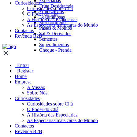
Especiarias
Curiosidades
Fruta Desidratada
Curiosidades sobre Chá
Frutos Secos
O Poder do Chá
Leguminosas
A História das Especiarias
Mel Português
As Especiarias mais caras do Mundo
Pastas & Molhos
Contactos
Sal & Derivados
Revenda B2B
Sementes
Superalimentos
Cheque - Prenda
Entrar
Registar
Home
Empresa
A Missão
Sobre Nós
Curiosidades
Curiosidades sobre Chá
O Poder do Chá
A História das Especiarias
As Especiarias mais caras do Mundo
Contactos
Revenda B2B