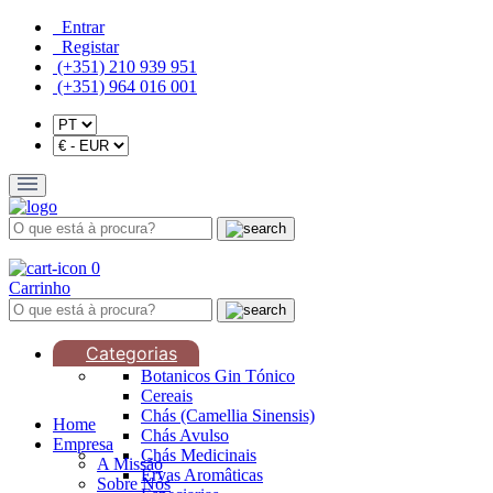
Entrar
Registar
(+351) 210 939 951
(+351) 964 016 001
0
Carrinho
Categorias
Botanicos Gin Tónico
Cereais
Chás (Camellia Sinensis)
Home
Chás Avulso
Empresa
Chás Medicinais
A Missão
Ervas Aromâticas
Sobre Nós