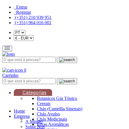
Entrar
Registar
(+351) 210 939 951
(+351) 964 016 001
0
Carrinho
Categorias
Botanicos Gin Tónico
Cereais
Chás (Camellia Sinensis)
Home
Chás Avulso
Empresa
Chás Medicinais
A Missão
Ervas Aromâticas
Sobre Nós