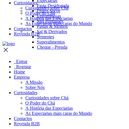
Especiarias
Curiosidades
Fruta Desidratada
Curiosidades sobre Chá
Frutos Secos
O Poder do Chá
Leguminosas
A História das Especiarias
Mel Português
As Especiarias mais caras do Mundo
Pastas & Molhos
Contactos
Sal & Derivados
Revenda B2B
Sementes
Superalimentos
Cheque - Prenda
Entrar
Registar
Home
Empresa
A Missão
Sobre Nós
Curiosidades
Curiosidades sobre Chá
O Poder do Chá
A História das Especiarias
As Especiarias mais caras do Mundo
Contactos
Revenda B2B