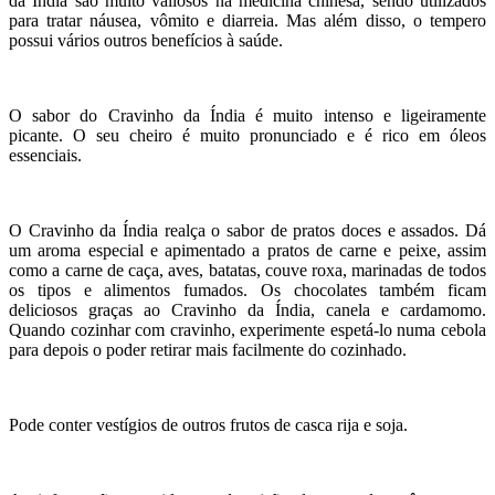
da Índia são muito valiosos na medicina chinesa, sendo utilizados
para tratar náusea, vômito e diarreia. Mas além disso, o tempero
possui vários outros benefícios à saúde.
O sabor do Cravinho da Índia é muito intenso e ligeiramente
picante. O seu cheiro é muito pronunciado e é rico em óleos
essenciais.
O Cravinho da Índia realça o sabor de pratos doces e assados. Dá
um aroma especial e apimentado a pratos de carne e peixe, assim
como a carne de caça, aves, batatas, couve roxa, marinadas de todos
os tipos e alimentos fumados. Os chocolates também ficam
deliciosos graças ao Cravinho da Índia, canela e cardamomo.
Quando cozinhar com cravinho, experimente espetá-lo numa cebola
para depois o poder retirar mais facilmente do cozinhado.
Pode conter vestígios de outros frutos de casca rija e soja.