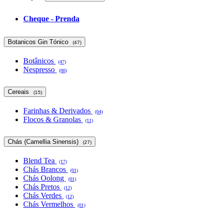
Cheque - Prenda
Botanicos Gin Tónico
(47)
Botânicos
(47)
Nespresso
(00)
Cereais
(15)
Farinhas & Derivados
(04)
Flocos & Granolas
(11)
Chás (Camellia Sinensis)
(27)
Blend Tea
(17)
Chás Brancos
(01)
Chás Oolong
(01)
Chás Pretos
(12)
Chás Verdes
(12)
Chás Vermelhos
(01)