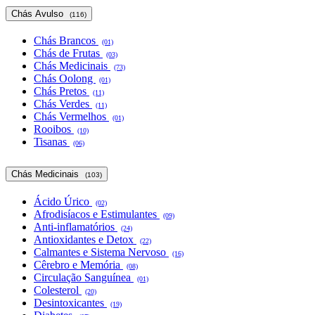
Chás Avulso
(116)
Chás Brancos
(01)
Chás de Frutas
(03)
Chás Medicinais
(73)
Chás Oolong
(01)
Chás Pretos
(11)
Chás Verdes
(11)
Chás Vermelhos
(01)
Rooibos
(10)
Tisanas
(06)
Chás Medicinais
(103)
Ácido Úrico
(02)
Afrodisíacos e Estimulantes
(09)
Anti-inflamatórios
(24)
Antioxidantes e Detox
(22)
Calmantes e Sistema Nervoso
(16)
Cêrebro e Memória
(08)
Circulação Sanguínea
(01)
Colesterol
(20)
Desintoxicantes
(19)