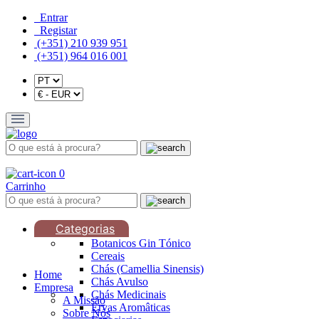
Entrar
Registar
(+351) 210 939 951
(+351) 964 016 001
0
Carrinho
Categorias
Botanicos Gin Tónico
Cereais
Chás (Camellia Sinensis)
Home
Chás Avulso
Empresa
Chás Medicinais
A Missão
Ervas Aromâticas
Sobre Nós