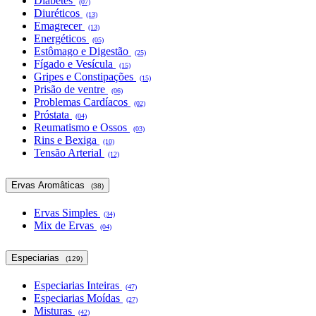
Diabetes
(07)
Diuréticos
(13)
Emagrecer
(13)
Energéticos
(05)
Estômago e Digestão
(25)
Fígado e Vesícula
(15)
Gripes e Constipações
(15)
Prisão de ventre
(06)
Problemas Cardíacos
(02)
Próstata
(04)
Reumatismo e Ossos
(03)
Rins e Bexiga
(10)
Tensão Arterial
(12)
Ervas Aromâticas
(38)
Ervas Simples
(34)
Mix de Ervas
(04)
Especiarias
(129)
Especiarias Inteiras
(47)
Especiarias Moídas
(27)
Misturas
(42)