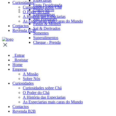
Especiarias
Curiosidades
Fruta Desidratada
Curiosidades sobre Chá
Frutos Secos
O Poder do Chá
Leguminosas
A História das Especiarias
Mel Português
As Especiarias mais caras do Mundo
Pastas & Molhos
Contactos
Sal & Derivados
Revenda B2B
Sementes
Superalimentos
Cheque - Prenda
Entrar
Registar
Home
Empresa
A Missão
Sobre Nós
Curiosidades
Curiosidades sobre Chá
O Poder do Chá
A História das Especiarias
As Especiarias mais caras do Mundo
Contactos
Revenda B2B