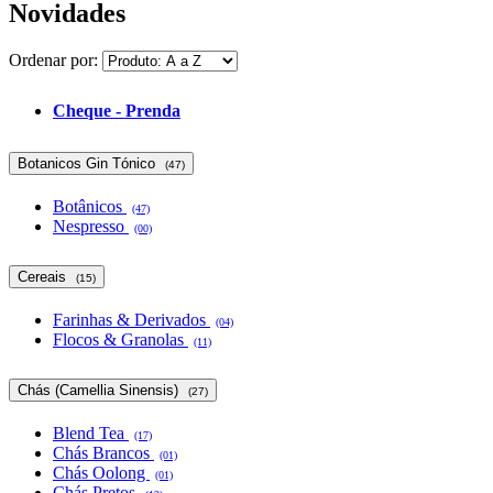
Novidades
Ordenar por:
Cheque - Prenda
Botanicos Gin Tónico
(47)
Botânicos
(47)
Nespresso
(00)
Cereais
(15)
Farinhas & Derivados
(04)
Flocos & Granolas
(11)
Chás (Camellia Sinensis)
(27)
Blend Tea
(17)
Chás Brancos
(01)
Chás Oolong
(01)
Chás Pretos