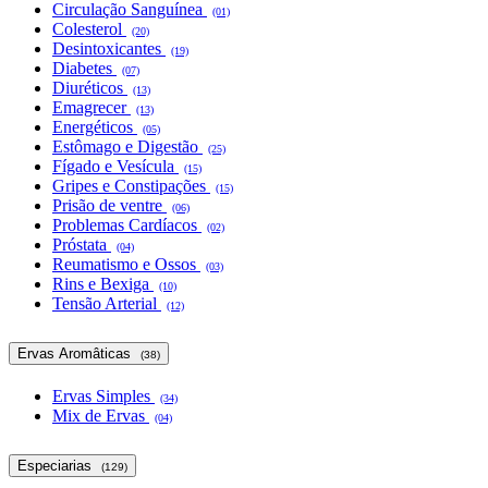
Circulação Sanguínea
(01)
Colesterol
(20)
Desintoxicantes
(19)
Diabetes
(07)
Diuréticos
(13)
Emagrecer
(13)
Energéticos
(05)
Estômago e Digestão
(25)
Fígado e Vesícula
(15)
Gripes e Constipações
(15)
Prisão de ventre
(06)
Problemas Cardíacos
(02)
Próstata
(04)
Reumatismo e Ossos
(03)
Rins e Bexiga
(10)
Tensão Arterial
(12)
Ervas Aromâticas
(38)
Ervas Simples
(34)
Mix de Ervas
(04)
Especiarias
(129)