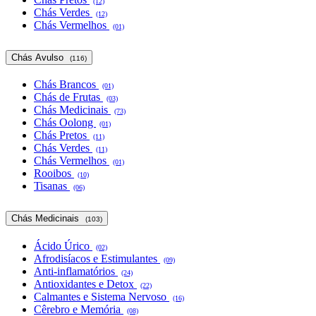
(12)
Chás Verdes
(12)
Chás Vermelhos
(01)
Chás Avulso
(116)
Chás Brancos
(01)
Chás de Frutas
(03)
Chás Medicinais
(73)
Chás Oolong
(01)
Chás Pretos
(11)
Chás Verdes
(11)
Chás Vermelhos
(01)
Rooibos
(10)
Tisanas
(06)
Chás Medicinais
(103)
Ácido Úrico
(02)
Afrodisíacos e Estimulantes
(09)
Anti-inflamatórios
(24)
Antioxidantes e Detox
(22)
Calmantes e Sistema Nervoso
(16)
Cêrebro e Memória
(08)