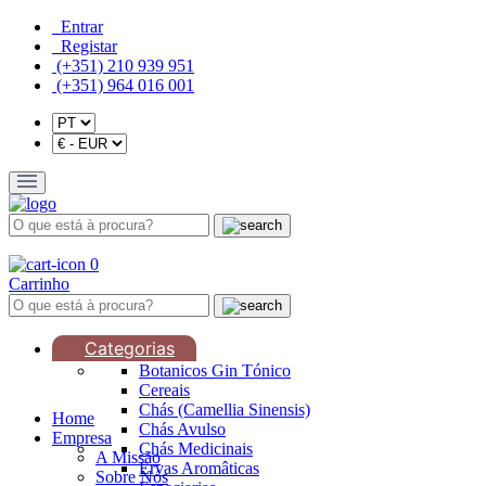
Entrar
Registar
(+351) 210 939 951
(+351) 964 016 001
0
Carrinho
Categorias
Botanicos Gin Tónico
Cereais
Chás (Camellia Sinensis)
Home
Chás Avulso
Empresa
Chás Medicinais
A Missão
Ervas Aromâticas
Sobre Nós