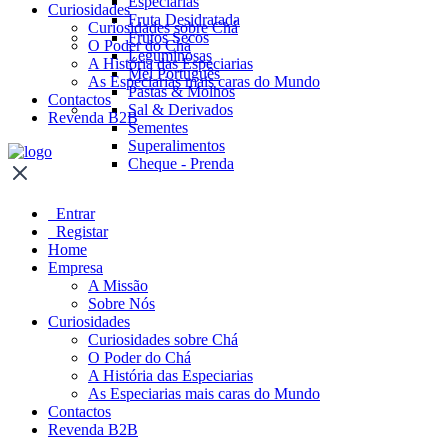
Especiarias
Curiosidades
Fruta Desidratada
Curiosidades sobre Chá
Frutos Secos
O Poder do Chá
Leguminosas
A História das Especiarias
Mel Português
As Especiarias mais caras do Mundo
Pastas & Molhos
Contactos
Sal & Derivados
Revenda B2B
Sementes
Superalimentos
Cheque - Prenda
Entrar
Registar
Home
Empresa
A Missão
Sobre Nós
Curiosidades
Curiosidades sobre Chá
O Poder do Chá
A História das Especiarias
As Especiarias mais caras do Mundo
Contactos
Revenda B2B