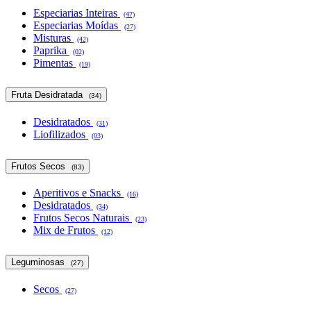
Especiarias Inteiras
(47)
Especiarias Moídas
(27)
Misturas
(42)
Paprika
(02)
Pimentas
(19)
Fruta Desidratada
(34)
Desidratados
(31)
Liofilizados
(03)
Frutos Secos
(83)
Aperitivos e Snacks
(16)
Desidratados
(34)
Frutos Secos Naturais
(23)
Mix de Frutos
(12)
Leguminosas
(27)
Secos
(27)