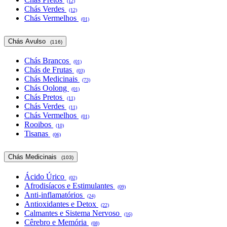
(12)
Chás Verdes
(12)
Chás Vermelhos
(01)
Chás Avulso
(116)
Chás Brancos
(01)
Chás de Frutas
(03)
Chás Medicinais
(73)
Chás Oolong
(01)
Chás Pretos
(11)
Chás Verdes
(11)
Chás Vermelhos
(01)
Rooibos
(10)
Tisanas
(06)
Chás Medicinais
(103)
Ácido Úrico
(02)
Afrodisíacos e Estimulantes
(09)
Anti-inflamatórios
(24)
Antioxidantes e Detox
(22)
Calmantes e Sistema Nervoso
(16)
Cêrebro e Memória
(08)