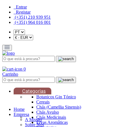
Entrar
Registar
(+351) 210 939 951
(+351) 964 016 001
0
Carrinho
Categorias
Botanicos Gin Tónico
Cereais
Chás (Camellia Sinensis)
Home
Chás Avulso
Empresa
Chás Medicinais
A Missão
Ervas Aromâticas
Sobre Nós