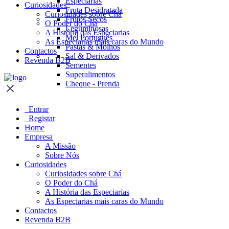
Especiarias
Curiosidades
Fruta Desidratada
Curiosidades sobre Chá
Frutos Secos
O Poder do Chá
Leguminosas
A História das Especiarias
Mel Português
As Especiarias mais caras do Mundo
Pastas & Molhos
Contactos
Sal & Derivados
Revenda B2B
Sementes
Superalimentos
Cheque - Prenda
Entrar
Registar
Home
Empresa
A Missão
Sobre Nós
Curiosidades
Curiosidades sobre Chá
O Poder do Chá
A História das Especiarias
As Especiarias mais caras do Mundo
Contactos
Revenda B2B