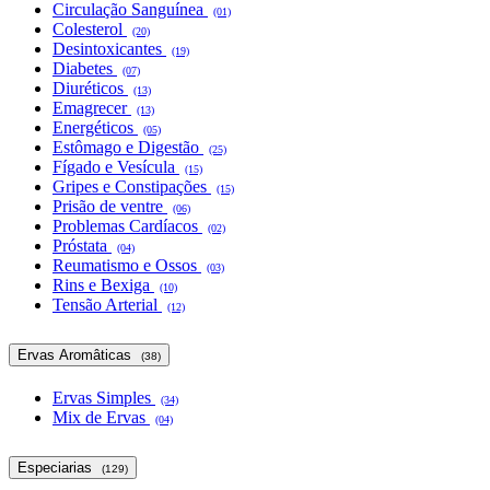
Circulação Sanguínea
(01)
Colesterol
(20)
Desintoxicantes
(19)
Diabetes
(07)
Diuréticos
(13)
Emagrecer
(13)
Energéticos
(05)
Estômago e Digestão
(25)
Fígado e Vesícula
(15)
Gripes e Constipações
(15)
Prisão de ventre
(06)
Problemas Cardíacos
(02)
Próstata
(04)
Reumatismo e Ossos
(03)
Rins e Bexiga
(10)
Tensão Arterial
(12)
Ervas Aromâticas
(38)
Ervas Simples
(34)
Mix de Ervas
(04)
Especiarias
(129)