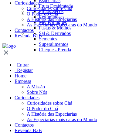
Especiarias
Curiosidades
Fruta Desidratada
Curiosidades sobre Chá
Frutos Secos
O Poder do Chá
Leguminosas
A História das Especiarias
Mel Português
As Especiarias mais caras do Mundo
Pastas & Molhos
Contactos
Sal & Derivados
Revenda B2B
Sementes
Superalimentos
Cheque - Prenda
Entrar
Registar
Home
Empresa
A Missão
Sobre Nós
Curiosidades
Curiosidades sobre Chá
O Poder do Chá
A História das Especiarias
As Especiarias mais caras do Mundo
Contactos
Revenda B2B