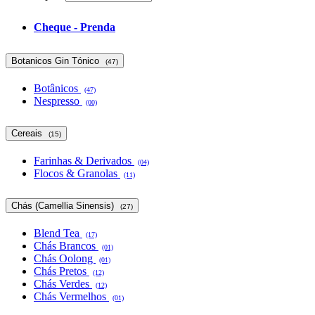
Cheque - Prenda
Botanicos Gin Tónico
(47)
Botânicos
(47)
Nespresso
(00)
Cereais
(15)
Farinhas & Derivados
(04)
Flocos & Granolas
(11)
Chás (Camellia Sinensis)
(27)
Blend Tea
(17)
Chás Brancos
(01)
Chás Oolong
(01)
Chás Pretos
(12)
Chás Verdes
(12)
Chás Vermelhos
(01)