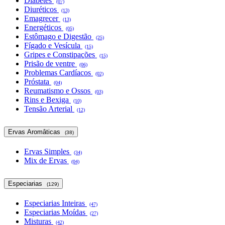
Diabetes
(07)
Diuréticos
(13)
Emagrecer
(13)
Energéticos
(05)
Estômago e Digestão
(25)
Fígado e Vesícula
(15)
Gripes e Constipações
(15)
Prisão de ventre
(06)
Problemas Cardíacos
(02)
Próstata
(04)
Reumatismo e Ossos
(03)
Rins e Bexiga
(10)
Tensão Arterial
(12)
Ervas Aromâticas
(38)
Ervas Simples
(34)
Mix de Ervas
(04)
Especiarias
(129)
Especiarias Inteiras
(47)
Especiarias Moídas
(27)
Misturas
(42)