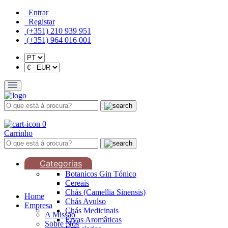
Entrar
Registar
(+351) 210 939 951
(+351) 964 016 001
0
Carrinho
Categorias
Botanicos Gin Tónico
Cereais
Chás (Camellia Sinensis)
Home
Chás Avulso
Empresa
Chás Medicinais
A Missão
Ervas Aromâticas
Sobre Nós