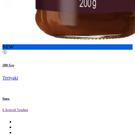
NEW
200 Grs
Teriyaki
Sugo
6 Articoli Venduti