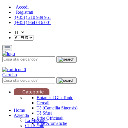
Accedi
Registrati
(+351) 210 939 951
(+351) 964 016 001
0
Carrello
Categorie
Botanical Gin Tonic
Cereali
Tè (Camellia Sinensis)
Home
Tè Sfusi
Azienda
Erbe Officinali
La Missione
Erbe Aromatiche
Chi Siamo