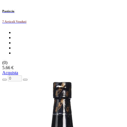
Pasticcio
7 Articoli Venduti
(0)
5.66 €
Acquista