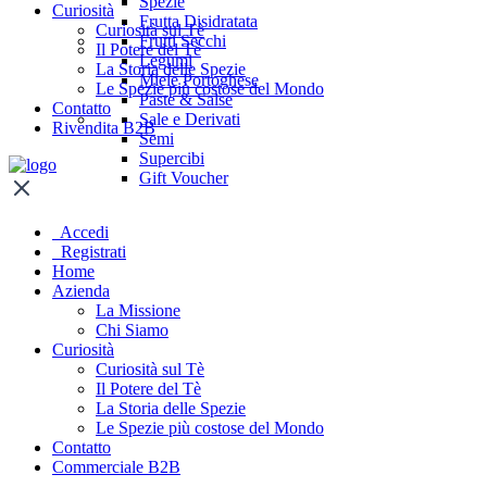
Spezie
Curiosità
Frutta Disidratata
Curiosità sul Tè
Frutti Secchi
Il Potere del Tè
Legumi
La Storia delle Spezie
Miele Portoghese
Le Spezie più costose del Mondo
Paste & Salse
Contatto
Sale e Derivati
Rivendita B2B
Semi
Supercibi
Gift Voucher
Accedi
Registrati
Home
Azienda
La Missione
Chi Siamo
Curiosità
Curiosità sul Tè
Il Potere del Tè
La Storia delle Spezie
Le Spezie più costose del Mondo
Contatto
Commerciale B2B