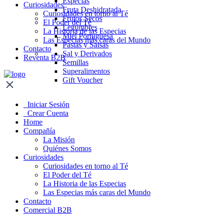
Especias
Curiosidades
Fruta Deshidratada
Curiosidades en torno al Té
Frutos Secos
El Poder del Té
Legumbres
La Historia de las Especias
Miel Portuguesa
Las Especias más caras del Mundo
Pastas y Salsas
Contacto
Sal y Derivados
Reventa B2B
Semillas
Superalimentos
Gift Voucher
Iniciar Sesión
Crear Cuenta
Home
Compañía
La Misión
Quiénes Somos
Curiosidades
Curiosidades en torno al Té
El Poder del Té
La Historia de las Especias
Las Especias más caras del Mundo
Contacto
Comercial B2B