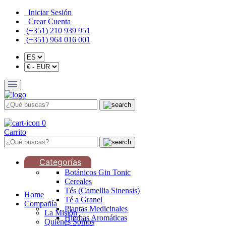
Iniciar Sesión
Crear Cuenta
(+351) 210 939 951
(+351) 964 016 001
0
Carrito
Categorías
Botánicos Gin Tonic
Cereales
Tés (Camellia Sinensis)
Home
Té a Granel
Compañía
Plantas Medicinales
La Misión
Hierbas Aromáticas
Quiénes Somos