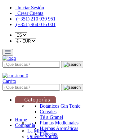
Iniciar Sesión
Crear Cuenta
(+351) 210 939 951
(+351) 964 016 001
0
Carrito
Categorías
Botánicos Gin Tonic
Cereales
Té a Granel
Home
Plantas Medicinales
Compañía
Hierbas Aromáticas
La Misión
Especias
Quiénes Somos