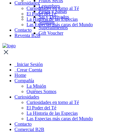
Frutos Secos
Curiosidades
Legumbres
Curiosidades en torno al Té
Pastas y Salsas
El Poder del Té
Sal y Derivados
La Historia de las Especias
Semillas
Las Especias más caras del Mundo
Superalimentos
Contacto
Gift Voucher
Reventa B2B
Iniciar Sesión
Crear Cuenta
Home
Compañía
La Misión
Quiénes Somos
Curiosidades
Curiosidades en torno al Té
El Poder del Té
La Historia de las Especias
Las Especias más caras del Mundo
Contacto
Comercial B2B