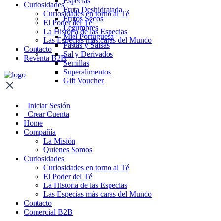
Especias
Curiosidades
Fruta Deshidratada
Curiosidades en torno al Té
Frutos Secos
El Poder del Té
Legumbres
La Historia de las Especias
Miel Portuguesa
Las Especias más caras del Mundo
Pastas y Salsas
Contacto
Sal y Derivados
Reventa B2B
Semillas
Superalimentos
Gift Voucher
Iniciar Sesión
Crear Cuenta
Home
Compañía
La Misión
Quiénes Somos
Curiosidades
Curiosidades en torno al Té
El Poder del Té
La Historia de las Especias
Las Especias más caras del Mundo
Contacto
Comercial B2B