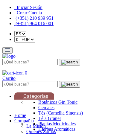
Iniciar Sesión
Crear Cuenta
(+351) 210 939 951
(+351) 964 016 001
0
Carrito
Categorías
Botánicos Gin Tonic
Cereales
Tés (Camellia Sinensis)
Home
Té a Granel
Compañía
Plantas Medicinales
La Misión
Hierbas Aromáticas
Quiénes Somos