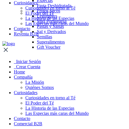
Especias
Curiosidades
Fruta Deshidratada
Curiosidades en torno al Té
Frutos Secos
El Poder del Té
Legumbres
La Historia de las Especias
Miel Portuguesa
Las Especias más caras del Mundo
Pastas y Salsas
Contacto
Sal y Derivados
Reventa B2B
Semillas
Superalimentos
Gift Voucher
Iniciar Sesión
Crear Cuenta
Home
Compañía
La Misión
Quiénes Somos
Curiosidades
Curiosidades en torno al Té
El Poder del Té
La Historia de las Especias
Las Especias más caras del Mundo
Contacto
Comercial B2B