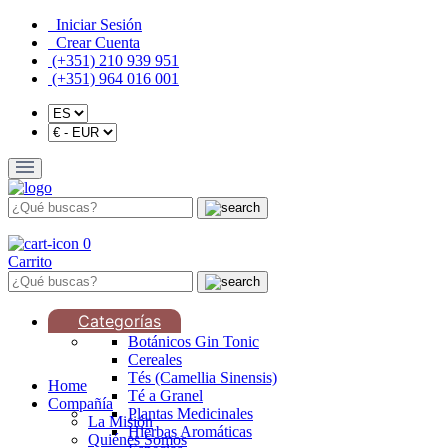
Iniciar Sesión
Crear Cuenta
(+351) 210 939 951
(+351) 964 016 001
0
Carrito
Categorías
Botánicos Gin Tonic
Cereales
Tés (Camellia Sinensis)
Home
Té a Granel
Compañía
Plantas Medicinales
La Misión
Hierbas Aromáticas
Quiénes Somos