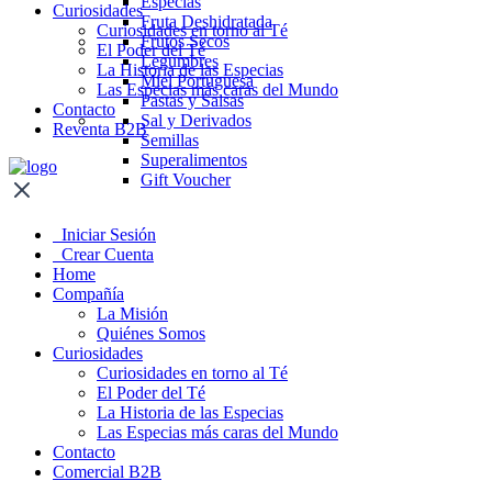
Especias
Curiosidades
Fruta Deshidratada
Curiosidades en torno al Té
Frutos Secos
El Poder del Té
Legumbres
La Historia de las Especias
Miel Portuguesa
Las Especias más caras del Mundo
Pastas y Salsas
Contacto
Sal y Derivados
Reventa B2B
Semillas
Superalimentos
Gift Voucher
Iniciar Sesión
Crear Cuenta
Home
Compañía
La Misión
Quiénes Somos
Curiosidades
Curiosidades en torno al Té
El Poder del Té
La Historia de las Especias
Las Especias más caras del Mundo
Contacto
Comercial B2B