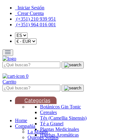
Iniciar Sesión
Crear Cuenta
(+351) 210 939 951
(+351) 964 016 001
0
Carrito
Categorías
Botánicos Gin Tonic
Cereales
Tés (Camellia Sinensis)
Home
Té a Granel
Compañía
Plantas Medicinales
La Misión
Hierbas Aromáticas
Quiénes Somos