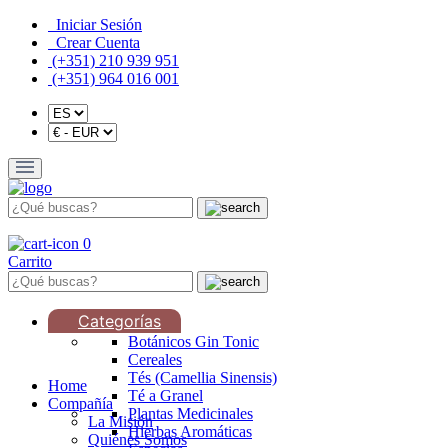
Iniciar Sesión
Crear Cuenta
(+351) 210 939 951
(+351) 964 016 001
0
Carrito
Categorías
Botánicos Gin Tonic
Cereales
Tés (Camellia Sinensis)
Home
Té a Granel
Compañía
Plantas Medicinales
La Misión
Hierbas Aromáticas
Quiénes Somos