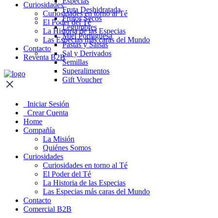
Especias
Curiosidades
Fruta Deshidratada
Curiosidades en torno al Té
Frutos Secos
El Poder del Té
Legumbres
La Historia de las Especias
Miel Portuguesa
Las Especias más caras del Mundo
Pastas y Salsas
Contacto
Sal y Derivados
Reventa B2B
Semillas
Superalimentos
Gift Voucher
Iniciar Sesión
Crear Cuenta
Home
Compañía
La Misión
Quiénes Somos
Curiosidades
Curiosidades en torno al Té
El Poder del Té
La Historia de las Especias
Las Especias más caras del Mundo
Contacto
Comercial B2B