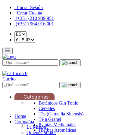
Iniciar Sesión
Crear Cuenta
(+351) 210 939 951
(+351) 964 016 001
0
Carrito
Categorías
Botánicos Gin Tonic
Cereales
Tés (Camellia Sinensis)
Home
Té a Granel
Compañía
Plantas Medicinales
La Misión
Hierbas Aromáticas
Quiénes Somos