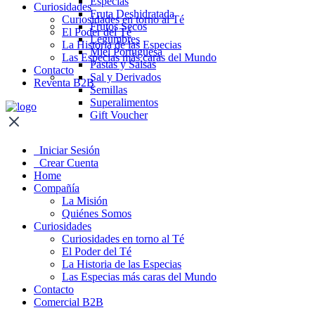
Especias
Curiosidades
Fruta Deshidratada
Curiosidades en torno al Té
Frutos Secos
El Poder del Té
Legumbres
La Historia de las Especias
Miel Portuguesa
Las Especias más caras del Mundo
Pastas y Salsas
Contacto
Sal y Derivados
Reventa B2B
Semillas
Superalimentos
Gift Voucher
Iniciar Sesión
Crear Cuenta
Home
Compañía
La Misión
Quiénes Somos
Curiosidades
Curiosidades en torno al Té
El Poder del Té
La Historia de las Especias
Las Especias más caras del Mundo
Contacto
Comercial B2B