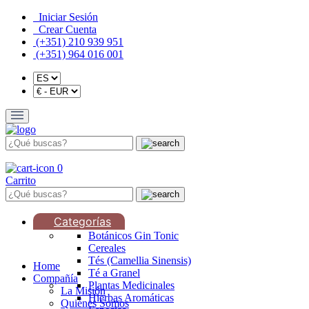
Iniciar Sesión
Crear Cuenta
(+351) 210 939 951
(+351) 964 016 001
0
Carrito
Categorías
Botánicos Gin Tonic
Cereales
Tés (Camellia Sinensis)
Home
Té a Granel
Compañía
Plantas Medicinales
La Misión
Hierbas Aromáticas
Quiénes Somos