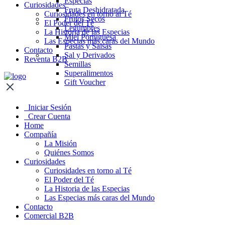
Especias
Curiosidades
Fruta Deshidratada
Curiosidades en torno al Té
Frutos Secos
El Poder del Té
Legumbres
La Historia de las Especias
Miel Portuguesa
Las Especias más caras del Mundo
Pastas y Salsas
Contacto
Sal y Derivados
Reventa B2B
Semillas
Superalimentos
Gift Voucher
Iniciar Sesión
Crear Cuenta
Home
Compañía
La Misión
Quiénes Somos
Curiosidades
Curiosidades en torno al Té
El Poder del Té
La Historia de las Especias
Las Especias más caras del Mundo
Contacto
Comercial B2B