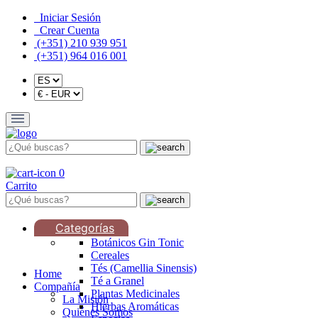
Iniciar Sesión
Crear Cuenta
(+351) 210 939 951
(+351) 964 016 001
0
Carrito
Categorías
Botánicos Gin Tonic
Cereales
Tés (Camellia Sinensis)
Home
Té a Granel
Compañía
Plantas Medicinales
La Misión
Hierbas Aromáticas
Quiénes Somos