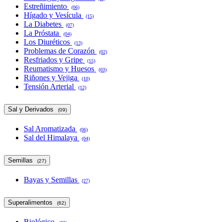
Estreñimiento
(06)
Hígado y Vesícula
(15)
La Diabetes
(07)
La Próstata
(04)
Los Diuréticos
(13)
Problemas de Corazón
(02)
Resfriados y Gripe
(15)
Reumatismo y Huesos
(03)
Riñones y Vejiga
(10)
Tensión Arterial
(12)
Sal y Derivados
(09)
Sal Aromatizada
(06)
Sal del Himalaya
(04)
Semillas
(27)
Bayas y Semillas
(27)
Superalimentos
(62)
Biológico