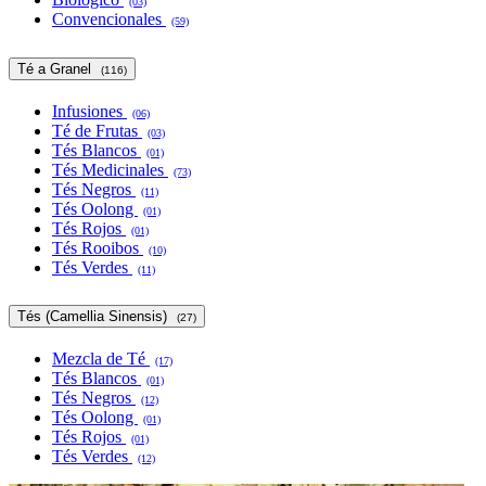
(03)
Convencionales
(59)
Té a Granel
(116)
Infusiones
(06)
Té de Frutas
(03)
Tés Blancos
(01)
Tés Medicinales
(73)
Tés Negros
(11)
Tés Oolong
(01)
Tés Rojos
(01)
Tés Rooibos
(10)
Tés Verdes
(11)
Tés (Camellia Sinensis)
(27)
Mezcla de Té
(17)
Tés Blancos
(01)
Tés Negros
(12)
Tés Oolong
(01)
Tés Rojos
(01)
Tés Verdes
(12)