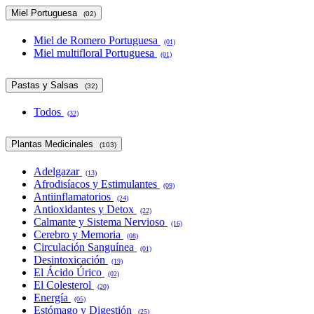
Miel Portuguesa
(02)
Miel de Romero Portuguesa
(01)
Miel multifloral Portuguesa
(01)
Pastas y Salsas
(32)
Todos
(32)
Plantas Medicinales
(103)
Adelgazar
(13)
Afrodisíacos y Estimulantes
(09)
Antiinflamatorios
(24)
Antioxidantes y Detox
(22)
Calmante y Sistema Nervioso
(16)
Cerebro y Memoria
(08)
Circulación Sanguínea
(01)
Desintoxicación
(19)
El Ácido Úrico
(02)
El Colesterol
(20)
Energía
(05)
Estómago y Digestión
(25)