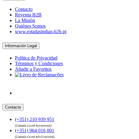
Contacto
Reventa B2B
La Misión
Quiénes Somos
www.rotadasindias-b2b.pt
Información Legal
Política de Privacidad
Términos y Condiciones
Añadir a Favoritos
Contacto
(+351) 210 939 951
(Llamada a la red fija nacional)
(+351) 964 016 001
(Llamada a la red móvil nacional)