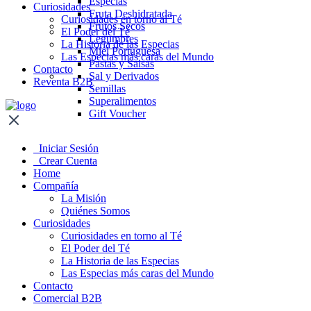
Especias
Curiosidades
Fruta Deshidratada
Curiosidades en torno al Té
Frutos Secos
El Poder del Té
Legumbres
La Historia de las Especias
Miel Portuguesa
Las Especias más caras del Mundo
Pastas y Salsas
Contacto
Sal y Derivados
Reventa B2B
Semillas
Superalimentos
Gift Voucher
Iniciar Sesión
Crear Cuenta
Home
Compañía
La Misión
Quiénes Somos
Curiosidades
Curiosidades en torno al Té
El Poder del Té
La Historia de las Especias
Las Especias más caras del Mundo
Contacto
Comercial B2B