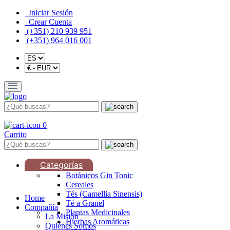
Iniciar Sesión
Crear Cuenta
(+351) 210 939 951
(+351) 964 016 001
0
Carrito
Categorías
Botánicos Gin Tonic
Cereales
Tés (Camellia Sinensis)
Home
Té a Granel
Compañía
Plantas Medicinales
La Misión
Hierbas Aromáticas
Quiénes Somos