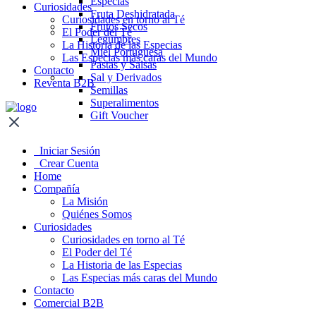
Especias
Curiosidades
Fruta Deshidratada
Curiosidades en torno al Té
Frutos Secos
El Poder del Té
Legumbres
La Historia de las Especias
Miel Portuguesa
Las Especias más caras del Mundo
Pastas y Salsas
Contacto
Sal y Derivados
Reventa B2B
Semillas
Superalimentos
Gift Voucher
Iniciar Sesión
Crear Cuenta
Home
Compañía
La Misión
Quiénes Somos
Curiosidades
Curiosidades en torno al Té
El Poder del Té
La Historia de las Especias
Las Especias más caras del Mundo
Contacto
Comercial B2B