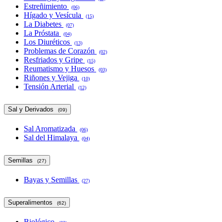
Estreñimiento
(06)
Hígado y Vesícula
(15)
La Diabetes
(07)
La Próstata
(04)
Los Diuréticos
(13)
Problemas de Corazón
(02)
Resfriados y Gripe
(15)
Reumatismo y Huesos
(03)
Riñones y Vejiga
(10)
Tensión Arterial
(12)
Sal y Derivados
(09)
Sal Aromatizada
(06)
Sal del Himalaya
(04)
Semillas
(27)
Bayas y Semillas
(27)
Superalimentos
(62)
Biológico