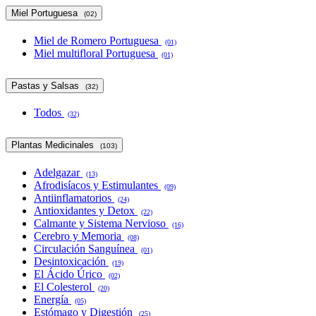
Miel Portuguesa
(02)
Miel de Romero Portuguesa
(01)
Miel multifloral Portuguesa
(01)
Pastas y Salsas
(32)
Todos
(32)
Plantas Medicinales
(103)
Adelgazar
(13)
Afrodisíacos y Estimulantes
(09)
Antiinflamatorios
(24)
Antioxidantes y Detox
(22)
Calmante y Sistema Nervioso
(16)
Cerebro y Memoria
(08)
Circulación Sanguínea
(01)
Desintoxicación
(19)
El Ácido Úrico
(02)
El Colesterol
(20)
Energía
(05)
Estómago y Digestión
(25)