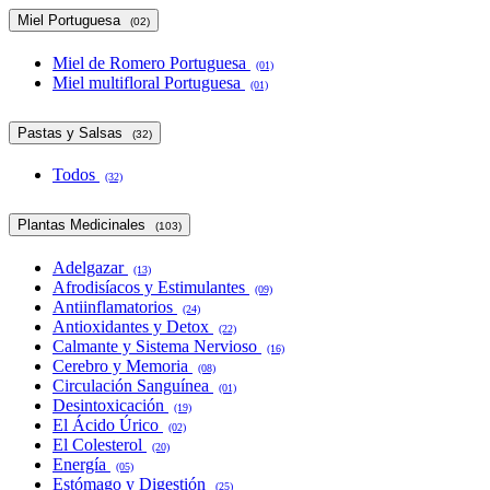
Miel Portuguesa
(02)
Miel de Romero Portuguesa
(01)
Miel multifloral Portuguesa
(01)
Pastas y Salsas
(32)
Todos
(32)
Plantas Medicinales
(103)
Adelgazar
(13)
Afrodisíacos y Estimulantes
(09)
Antiinflamatorios
(24)
Antioxidantes y Detox
(22)
Calmante y Sistema Nervioso
(16)
Cerebro y Memoria
(08)
Circulación Sanguínea
(01)
Desintoxicación
(19)
El Ácido Úrico
(02)
El Colesterol
(20)
Energía
(05)
Estómago y Digestión
(25)