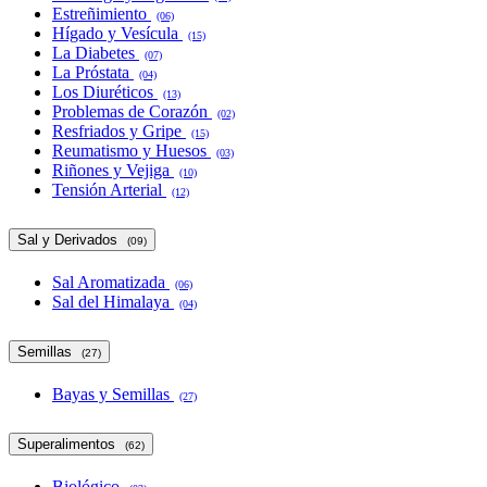
Estreñimiento
(06)
Hígado y Vesícula
(15)
La Diabetes
(07)
La Próstata
(04)
Los Diuréticos
(13)
Problemas de Corazón
(02)
Resfriados y Gripe
(15)
Reumatismo y Huesos
(03)
Riñones y Vejiga
(10)
Tensión Arterial
(12)
Sal y Derivados
(09)
Sal Aromatizada
(06)
Sal del Himalaya
(04)
Semillas
(27)
Bayas y Semillas
(27)
Superalimentos
(62)
Biológico