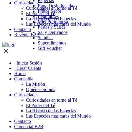
Especias
Curiosidades
Fruta Deshidratada
Curiosidades en torno al Té
Frutos Secos
El Poder del Té
Legumbres
La Historia de las Especias
Miel Portuguesa
Las Especias más caras del Mundo
Pastas y Salsas
Contacto
Sal y Derivados
Reventa B2B
Semillas
Superalimentos
Gift Voucher
Iniciar Sesión
Crear Cuenta
Home
Compañía
La Misión
Quiénes Somos
Curiosidades
Curiosidades en torno al Té
El Poder del Té
La Historia de las Especias
Las Especias más caras del Mundo
Contacto
Comercial B2B