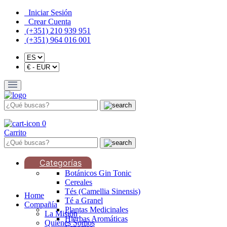
Iniciar Sesión
Crear Cuenta
(+351) 210 939 951
(+351) 964 016 001
0
Carrito
Categorías
Botánicos Gin Tonic
Cereales
Tés (Camellia Sinensis)
Home
Té a Granel
Compañía
Plantas Medicinales
La Misión
Hierbas Aromáticas
Quiénes Somos