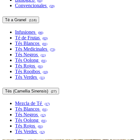
(03)
Convencionales
(59)
Té a Granel
(116)
Infusiones
(06)
Té de Frutas
(03)
Tés Blancos
(01)
Tés Medicinales
(73)
Tés Negros
(11)
Tés Oolong
(01)
Tés Rojos
(01)
Tés Rooibos
(10)
Tés Verdes
(11)
Tés (Camellia Sinensis)
(27)
Mezcla de Té
(17)
Tés Blancos
(01)
Tés Negros
(12)
Tés Oolong
(01)
Tés Rojos
(01)
Tés Verdes
(12)