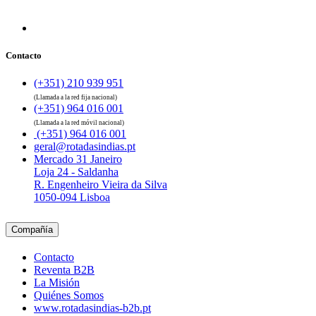
Contacto
(+351) 210 939 951
(Llamada a la red fija nacional)
(+351) 964 016 001
(Llamada a la red móvil nacional)
(+351) 964 016 001
geral@rotadasindias.pt
Mercado 31 Janeiro
Loja 24 - Saldanha
R. Engenheiro Vieira da Silva
1050-094 Lisboa
Compañía
Contacto
Reventa B2B
La Misión
Quiénes Somos
www.rotadasindias-b2b.pt