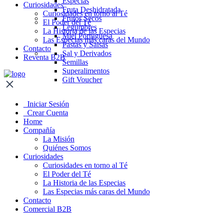
Especias
Curiosidades
Fruta Deshidratada
Curiosidades en torno al Té
Frutos Secos
El Poder del Té
Legumbres
La Historia de las Especias
Miel Portuguesa
Las Especias más caras del Mundo
Pastas y Salsas
Contacto
Sal y Derivados
Reventa B2B
Semillas
Superalimentos
Gift Voucher
Iniciar Sesión
Crear Cuenta
Home
Compañía
La Misión
Quiénes Somos
Curiosidades
Curiosidades en torno al Té
El Poder del Té
La Historia de las Especias
Las Especias más caras del Mundo
Contacto
Comercial B2B