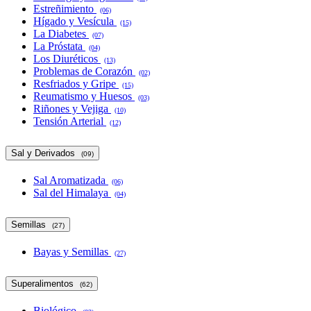
Estreñimiento
(06)
Hígado y Vesícula
(15)
La Diabetes
(07)
La Próstata
(04)
Los Diuréticos
(13)
Problemas de Corazón
(02)
Resfriados y Gripe
(15)
Reumatismo y Huesos
(03)
Riñones y Vejiga
(10)
Tensión Arterial
(12)
Sal y Derivados
(09)
Sal Aromatizada
(06)
Sal del Himalaya
(04)
Semillas
(27)
Bayas y Semillas
(27)
Superalimentos
(62)
Biológico