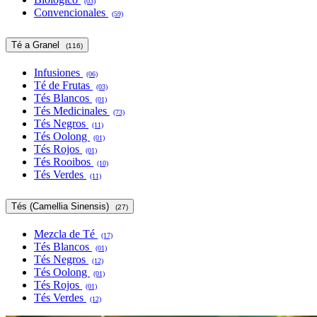
(03)
Convencionales
(59)
Té a Granel
(116)
Infusiones
(06)
Té de Frutas
(03)
Tés Blancos
(01)
Tés Medicinales
(73)
Tés Negros
(11)
Tés Oolong
(01)
Tés Rojos
(01)
Tés Rooibos
(10)
Tés Verdes
(11)
Tés (Camellia Sinensis)
(27)
Mezcla de Té
(17)
Tés Blancos
(01)
Tés Negros
(12)
Tés Oolong
(01)
Tés Rojos
(01)
Tés Verdes
(12)