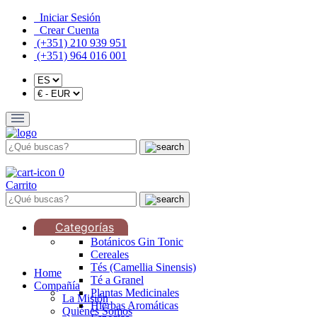
Iniciar Sesión
Crear Cuenta
(+351) 210 939 951
(+351) 964 016 001
0
Carrito
Categorías
Botánicos Gin Tonic
Cereales
Tés (Camellia Sinensis)
Home
Té a Granel
Compañía
Plantas Medicinales
La Misión
Hierbas Aromáticas
Quiénes Somos