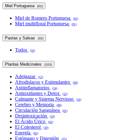
Miel Portuguesa
(02)
Miel de Romero Portuguesa
(01)
Miel multifloral Portuguesa
(01)
Pastas y Salsas
(32)
Todos
(32)
Plantas Medicinales
(103)
Adelgazar
(13)
Afrodisíacos y Estimulantes
(09)
Antiinflamatorios
(24)
Antioxidantes y Detox
(22)
Calmante y Sistema Nervioso
(16)
Cerebro y Memoria
(08)
Circulación Sanguínea
(01)
Desintoxicación
(19)
El Ácido Úrico
(02)
El Colesterol
(20)
Energía
(05)
Estómago y Digestión
(25)