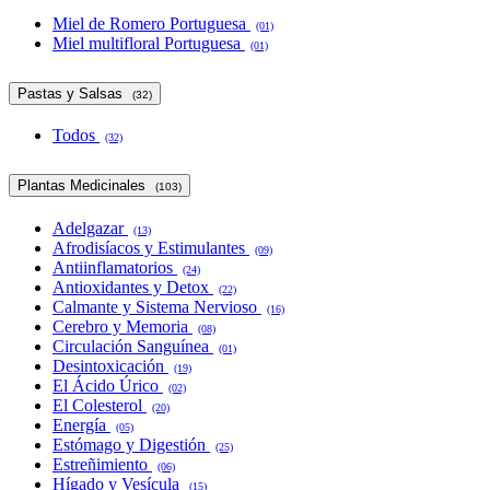
Miel de Romero Portuguesa
(01)
Miel multifloral Portuguesa
(01)
Pastas y Salsas
(32)
Todos
(32)
Plantas Medicinales
(103)
Adelgazar
(13)
Afrodisíacos y Estimulantes
(09)
Antiinflamatorios
(24)
Antioxidantes y Detox
(22)
Calmante y Sistema Nervioso
(16)
Cerebro y Memoria
(08)
Circulación Sanguínea
(01)
Desintoxicación
(19)
El Ácido Úrico
(02)
El Colesterol
(20)
Energía
(05)
Estómago y Digestión
(25)
Estreñimiento
(06)
Hígado y Vesícula
(15)