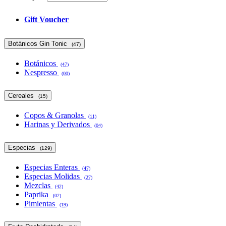
Gift Voucher
Botánicos Gin Tonic
(47)
Botánicos
(47)
Nespresso
(00)
Cereales
(15)
Copos & Granolas
(11)
Harinas y Derivados
(04)
Especias
(129)
Especias Enteras
(47)
Especias Molidas
(27)
Mezclas
(42)
Paprika
(02)
Pimientas
(19)