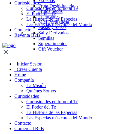
Especias
Curiosidades
Fruta Deshidratada
Curiosidades en torno al Té
Frutos Secos
El Poder del Té
Legumbres
La Historia de las Especias
Miel Portuguesa
Las Especias más caras del Mundo
Pastas y Salsas
Contacto
Sal y Derivados
Reventa B2B
Semillas
Superalimentos
Gift Voucher
Iniciar Sesión
Crear Cuenta
Home
Compañía
La Misión
Quiénes Somos
Curiosidades
Curiosidades en torno al Té
El Poder del Té
La Historia de las Especias
Las Especias más caras del Mundo
Contacto
Comercial B2B