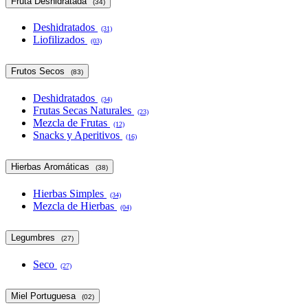
Fruta Deshidratada
(34)
Deshidratados
(31)
Liofilizados
(03)
Frutos Secos
(83)
Deshidratados
(34)
Frutas Secas Naturales
(23)
Mezcla de Frutas
(12)
Snacks y Aperitivos
(16)
Hierbas Aromáticas
(38)
Hierbas Simples
(34)
Mezcla de Hierbas
(04)
Legumbres
(27)
Seco
(27)
Miel Portuguesa
(02)