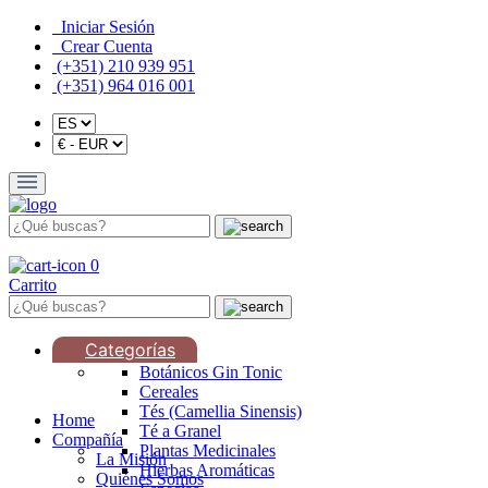
Iniciar Sesión
Crear Cuenta
(+351) 210 939 951
(+351) 964 016 001
0
Carrito
Categorías
Botánicos Gin Tonic
Cereales
Tés (Camellia Sinensis)
Home
Té a Granel
Compañía
Plantas Medicinales
La Misión
Hierbas Aromáticas
Quiénes Somos