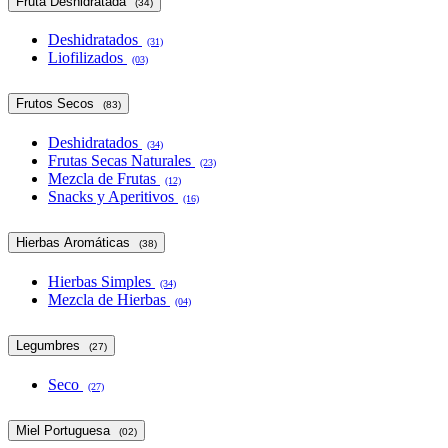
Fruta Deshidratada
(34)
Deshidratados
(31)
Liofilizados
(03)
Frutos Secos
(83)
Deshidratados
(34)
Frutas Secas Naturales
(23)
Mezcla de Frutas
(12)
Snacks y Aperitivos
(16)
Hierbas Aromáticas
(38)
Hierbas Simples
(34)
Mezcla de Hierbas
(04)
Legumbres
(27)
Seco
(27)
Miel Portuguesa
(02)