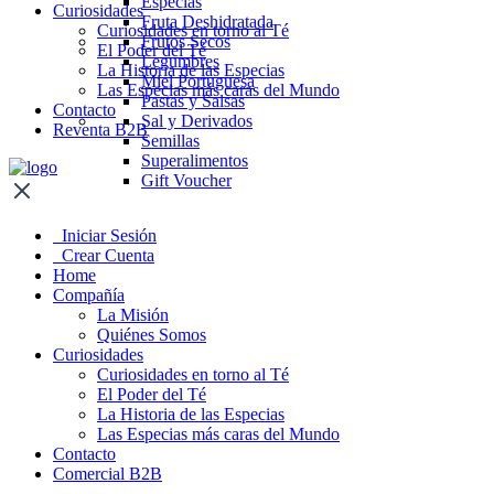
Especias
Curiosidades
Fruta Deshidratada
Curiosidades en torno al Té
Frutos Secos
El Poder del Té
Legumbres
La Historia de las Especias
Miel Portuguesa
Las Especias más caras del Mundo
Pastas y Salsas
Contacto
Sal y Derivados
Reventa B2B
Semillas
Superalimentos
Gift Voucher
Iniciar Sesión
Crear Cuenta
Home
Compañía
La Misión
Quiénes Somos
Curiosidades
Curiosidades en torno al Té
El Poder del Té
La Historia de las Especias
Las Especias más caras del Mundo
Contacto
Comercial B2B