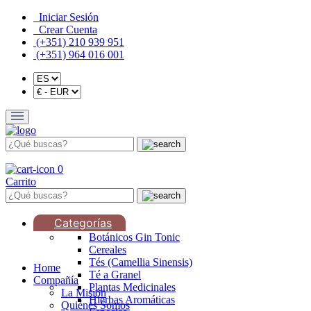
Iniciar Sesión
Crear Cuenta
(+351) 210 939 951
(+351) 964 016 001
0
Carrito
Categorías
Botánicos Gin Tonic
Cereales
Tés (Camellia Sinensis)
Home
Té a Granel
Compañía
Plantas Medicinales
La Misión
Hierbas Aromáticas
Quiénes Somos