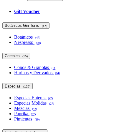
Gift Voucher
Botánicos Gin Tonic
(47)
Botánicos
(47)
Nespresso
(00)
Cereales
(15)
Copos & Granolas
(11)
Harinas y Derivados
(04)
Especias
(129)
Especias Enteras
(47)
Especias Molidas
(27)
Mezclas
(42)
Paprika
(02)
Pimientas
(19)