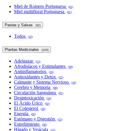
Miel de Romero Portuguesa
(01)
Miel multifloral Portuguesa
(01)
Pastas y Salsas
(32)
Todos
(32)
Plantas Medicinales
(103)
Adelgazar
(13)
Afrodisíacos y Estimulantes
(09)
Antiinflamatorios
(24)
Antioxidantes y Detox
(22)
Calmante y Sistema Nervioso
(16)
Cerebro y Memoria
(08)
Circulación Sanguínea
(01)
Desintoxicación
(19)
El Ácido Úrico
(02)
El Colesterol
(20)
Energía
(05)
Estómago y Digestión
(25)
Estreñimiento
(06)
Hígado y Vesícula
(15)