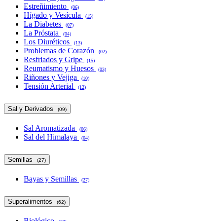
Estreñimiento
(06)
Hígado y Vesícula
(15)
La Diabetes
(07)
La Próstata
(04)
Los Diuréticos
(13)
Problemas de Corazón
(02)
Resfriados y Gripe
(15)
Reumatismo y Huesos
(03)
Riñones y Vejiga
(10)
Tensión Arterial
(12)
Sal y Derivados
(09)
Sal Aromatizada
(06)
Sal del Himalaya
(04)
Semillas
(27)
Bayas y Semillas
(27)
Superalimentos
(62)
Biológico