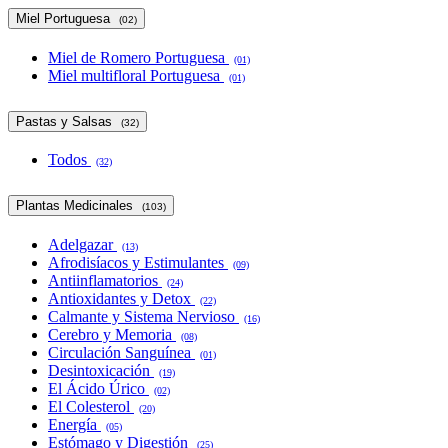
Miel Portuguesa
(02)
Miel de Romero Portuguesa
(01)
Miel multifloral Portuguesa
(01)
Pastas y Salsas
(32)
Todos
(32)
Plantas Medicinales
(103)
Adelgazar
(13)
Afrodisíacos y Estimulantes
(09)
Antiinflamatorios
(24)
Antioxidantes y Detox
(22)
Calmante y Sistema Nervioso
(16)
Cerebro y Memoria
(08)
Circulación Sanguínea
(01)
Desintoxicación
(19)
El Ácido Úrico
(02)
El Colesterol
(20)
Energía
(05)
Estómago y Digestión
(25)