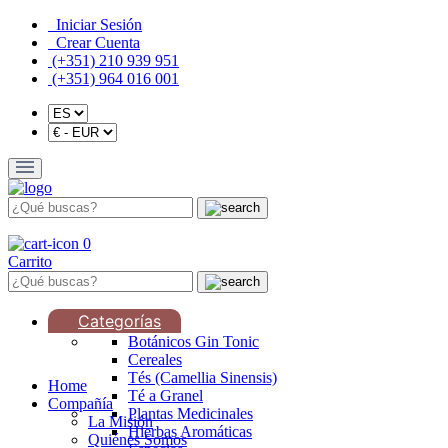
Iniciar Sesión
Crear Cuenta
(+351) 210 939 951
(+351) 964 016 001
0
Carrito
Categorías
Botánicos Gin Tonic
Cereales
Tés (Camellia Sinensis)
Home
Té a Granel
Compañía
Plantas Medicinales
La Misión
Hierbas Aromáticas
Quiénes Somos