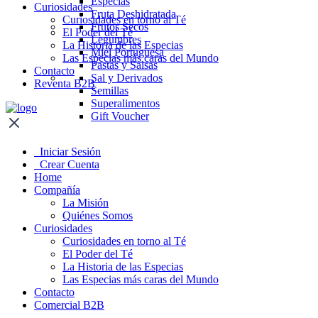
Especias
Curiosidades
Fruta Deshidratada
Curiosidades en torno al Té
Frutos Secos
El Poder del Té
Legumbres
La Historia de las Especias
Miel Portuguesa
Las Especias más caras del Mundo
Pastas y Salsas
Contacto
Sal y Derivados
Reventa B2B
Semillas
Superalimentos
Gift Voucher
Iniciar Sesión
Crear Cuenta
Home
Compañía
La Misión
Quiénes Somos
Curiosidades
Curiosidades en torno al Té
El Poder del Té
La Historia de las Especias
Las Especias más caras del Mundo
Contacto
Comercial B2B